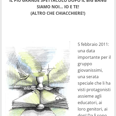
IL PIÚ GRANDE SPETTACOLO DOPO IL BIG BANG
SIAMO NOI… IO E TE!
(ALTRO CHE CHIACCHIERE!)
5 febbraio 2011:
una data
importante per il
gruppo
giovanissimi,
una serata
speciale che li ha
visti protagonisti
assieme agli
educatori, ai
loro genitori, ai
don! Da lì sono