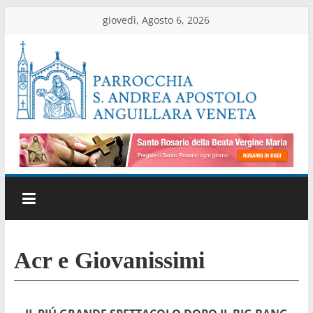
Salta
giovedì, Agosto 6, 2026
al
contenuto
Parrocchia
di
Anguillara
Veneta
Sito
Acr e Giovanissimi
ufficiale
della
parrocchia