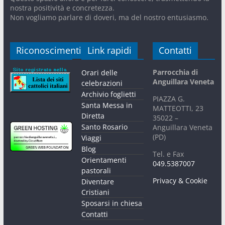
nostra positività e concretezza.
Non vogliamo parlare di doveri, ma del nostro entusiasmo.
Riconoscimenti
Link rapidi
Contatti
Parrocchia di
Orari delle
Anguillara Veneta
celebrazioni
Archivio foglietti
PIAZZA G.
Santa Messa in
MATTEOTTI, 23
Diretta
35022 –
Santo Rosario
Anguillara Veneta
(PD)
Viaggi
Blog
Tel. e Fax
Orientamenti
049.5387007
pastorali
Privacy & Cookie
Diventare
Cristiani
Sposarsi in chiesa
Contatti