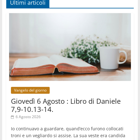
Ultimi articoli
I giovani attendono il Papa ad Assisi: "I social
non saziano, vogliamo cose grandi"
05.08.2026
Parolin ai preti del Guatemala: siate "sentinelle
vigili", è la santità a rendere credibili
05.08.2026
Dal Papa all'udienza generale la forza del "circolo
degli eroi"
05.08.2026
Ucraina, il nunzio: preoccupa sentire chi benedice
la guerra. Il Papa unica voce di pace
05.08.2026
Venezuela, don Pagniello: "Nel dolore, una
Chiesa che non si arrende"
Vangelo del giorno
Giovedì 6 Agosto : Libro di Daniele
7,9-10.13-14.
6 Agosto 2026
Io continuavo a guardare, quand’ecco furono collocati
troni e un vegliardo si assise. La sua veste era candida