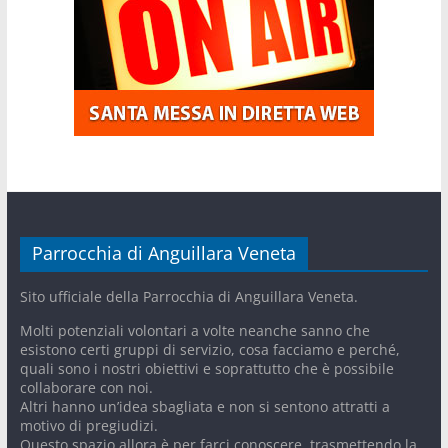
Parrocchia di Anguillara Veneta
Sito ufficiale della Parrocchia di Anguillara Veneta.
Molti potenziali volontari a volte neanche sanno che
esistono certi gruppi di servizio, cosa facciamo e perché,
quali sono i nostri obiettivi e soprattutto che è possibile
collaborare con noi.
Altri hanno un’idea sbagliata e non si sentono attratti a
motivo di pregiudizi.
Questo spazio allora è per farci conoscere, trasmettendo la