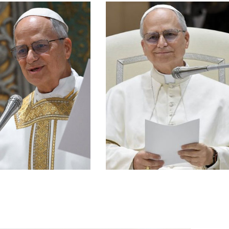
mesi: la Giornata
to entusiasmo negli ultimi
Amen. Signore Gesù,
teso e che avete preparato
del Figlio e dello Spirito Santo.
ovani è giunto il momento
nelle città Nel nome del Padre e
AGOSTO: Per l’evangelizzazione
° agosto 2026)
o-2 agosto 2026]
nelle città
hulucunas, 30
l’evangelizzazione
 Gioventù in Perù
Agosto 2026: Per
rnata Nazionale
Prega con il Papa –
rtecipanti alla
Videomessaggio
anto Padre ai
omessaggio del