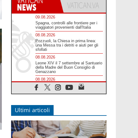
09.08.2026
Spagna, controlli alle frontiere per i
viaggiatori provenienti dall'Italia
08.08.2026
Pozzuoli, la Chiesa in prima linea:
una Messa tra i detriti e aiuti per gli
sfollati
08.08.2026
Leone XIV il 7 settembre al Santuario
della Madre del Buon Consiglio di
Genazzano
08.08.2026
Il Papa: in Sant'Agata contempliamo
la vittoria dell'amore sulla morte
08.08.2026
Hebdomada Papae: il Gr in latino
dell'8 agosto
Ultimi articoli
08.08.2026
Spin Time, Reina: Cristo non abita
nei palazzi del potere ma si identifica
coi senzatetto
08.08.2026