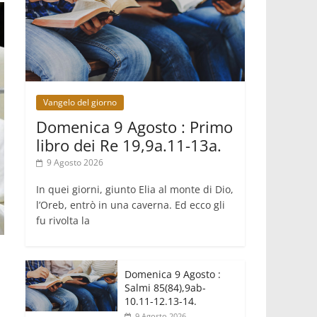
SIGNIS 2026, la comunicazione al
servizio del Vangelo
08.08.2026
Argentina, l'arcivescovo Colombo:
"La visita del Papa messaggio di
pace e dignità"
08.08.2026
Vangelo del giorno
Tonalestate 2026, i giovani
sconfiggono la paura
Domenica 9 Agosto : Primo
08.08.2026
libro dei Re 19,9a.11-13a.
Marcinelle, 70 anni dopo istituita la
Giornata europea per le vittime sul
9 Agosto 2026
lavoro
In quei giorni, giunto Elia al monte di Dio,
l’Oreb, entrò in una caverna. Ed ecco gli
fu rivolta la
Domenica 9 Agosto :
Salmi 85(84),9ab-
10.11-12.13-14.
9 Agosto 2026