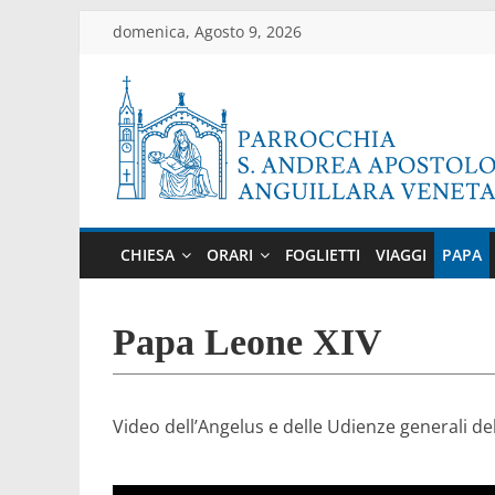
Salta
domenica, Agosto 9, 2026
al
contenuto
Parrocchia
di
CHIESA
ORARI
FOGLIETTI
VIAGGI
PAPA
Anguillara
Veneta
Papa Leone XIV
Sito
ufficiale
Video dell’Angelus e delle Udienze generali de
della
parrocchia