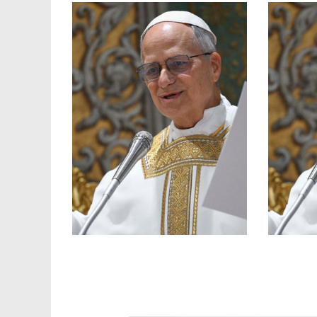
con tan
tanto at
Cari gi
Gesù: sono gesti
raccontare dei segni compiuti da
Vangelo, sentiamo spesso
(1
domenica! Quando ascoltiamo il
lugli
Cari fratelli e sorelle, buona
[C
della
2026
Gio
Angelus, 2 agosto
pa
S
Vide