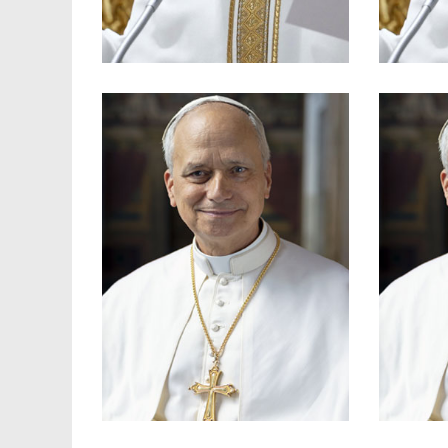
allincontro Go!
Giov
per i partecipanti
San
Assisi: Santa Messa
Assi
Visita Pastorale ad
Vis
di 
buongiorno e benvenuti!
Supreme
Chiesa Fratelli e sorelle,
state
Concilium. 5. La preghiera della
Sono lie
II. II. Costituzione Sacrosanctum
I Documenti del Concilio Vaticano
preghiera della Chiesa
20
Concilium. 5. La
[Den
Sacrosanctum
Cava
Costituzione
C
Concilio Vaticano II. II.
14
Documenti del
oc
5 agosto 2026 – I
S
Udienza Generale del
Vide