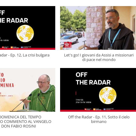
dar - Ep. 12, La crisi bulgara
Let's go! I giovani da Assisi a missionari
di pace nel mondo
 DOMENICA DEL TEMPO
Off the Radar - Ep. 11, Sotto il cielo
IO COMMENTO AL VANGELO
birmano
I DON FABIO ROSINI