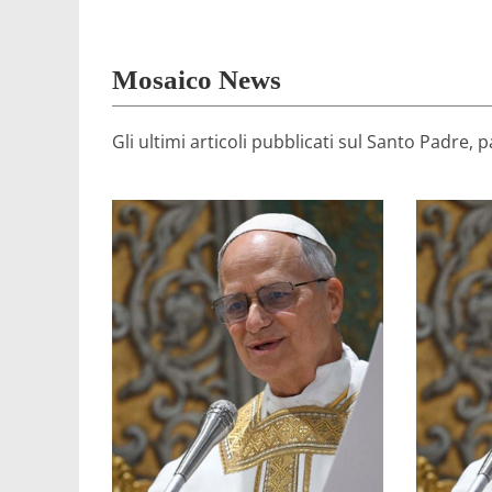
Mosaico News
Gli ultimi articoli pubblicati sul Santo Padre,
che ci
Sa
celebrando, è un mistero di luce
par
Trasfigurazione, che stiamo
veng
carissimi giovani! La festa della
Santo P
Carissimi fratelli e sorelle,
Domanda
2026)
Angeli, 6 agosto
degli
Santa Maria degli
(Pia
Meeting (Basilica di
Yout
Franciscan Youth
al 