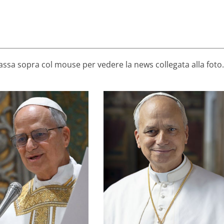
 passa sopra col mouse per vedere la news collegata alla foto.
nt’Antonio di Padova
rocchia e basilica di
o dalla Croazia, dalla
adre, mi chiamo Karolina,
Maria
 di Karolina (Zagabria)
sportivo “Migaghelli” a Santa
ore 8.30 atterraggio nel campo
2026)
decollo dall’eliporto del Vaticano
Galleria fotografica ore 8.00
 Angeli, 6 agosto
zza Santa Maria
h Meeting 2026
(6 agosto 2026)
Go! Franciscan
Santo Padre ad Assisi