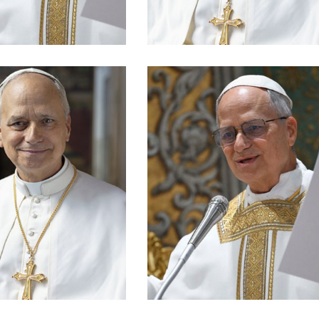
ani partecipanti
Visita Pastorale del
to Padre con i
si: Incontro del
ita Pastorale ad
Colombo, che si tiene
Gioventù, che si terrà
 Convention dei Cavalieri
la VII Giornata Nazionale della
 partecipando alla 144a
con affetto mentre vi preparate per
to di salutare tutti voi che
Cari giovani dell’Ecuador, vi saluto
2026)
(2 agosto 2026)
26] (4 agosto
luglio-2 agosto 2026]
ver, 4-6 agosto
Ecuador [Ibarra, 31
lieri di Colombo
della Gioventù in
onvention dei
Giornata Nazionale
4ma Supreme
occasione della VII
casione della
Santo Padre in
anto Padre in
Videomessaggio del
omessaggio del