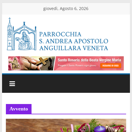
Salta
giovedì, Agosto 6, 2026
al
contenuto
Parrocchia
di
Anguillara
Veneta
Sito
Avvento
ufficiale
della
parrocchia