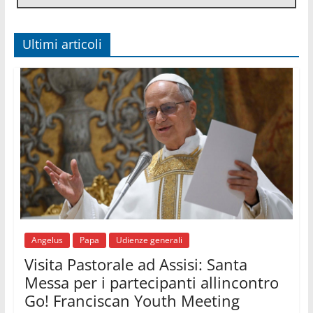
Il grazie dei giovani al Papa: "Oggi ci sentiamo
Chiesa"
06.08.2026
Ultimi articoli
Leone XIV: la rivoluzione del Vangelo abbatte i
muri che separano gli esseri umani
06.08.2026
Fra Marco Vianelli: alla scuola di san Francesco
per imparare il Vangelo della pace
06.08.2026
Hiroshima, ad 81 anni dalla bomba resta alto il
richiamo al disarmo mondiale
06.08.2026
Il Papa con i giovani ad Assisi: costruire la civiltà
dell'amore non delle contrapposizioni
06.08.2026
Hiroshima e Nagasaki, 81 anni dopo. Al via i
"dieci giorni di preghiera per la pace"
Angelus
Papa
Udienze generali
Visita Pastorale ad Assisi: Santa
Messa per i partecipanti allincontro
Go! Franciscan Youth Meeting