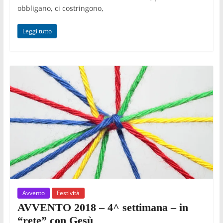
obbligano, ci costringono,
Leggi tutto
Avvento
Festività
AVVENTO 2018 – 4^ settimana – in
“rete” con Gesù