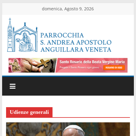
Salta
domenica, Agosto 9, 2026
al
contenuto
Parrocchia
di
Anguillara
Veneta
Sito
Udienze generali
ufficiale
della
parrocchia