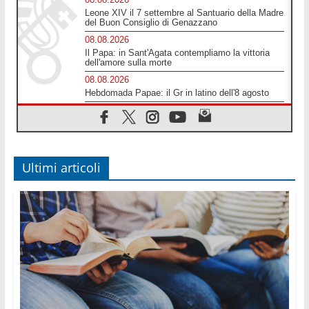
Leone XIV il 7 settembre al Santuario della Madre
del Buon Consiglio di Genazzano
08.08.2026
Il Papa: in Sant'Agata contempliamo la vittoria
dell'amore sulla morte
08.08.2026
Hebdomada Papae: il Gr in latino dell'8 agosto
08.08.2026
Spin Time, Reina: Cristo non abita nei palazzi del
potere ma si identifica coi senzatetto
08.08.2026
SIGNIS 2026, la comunicazione al servizio del
Ultimi articoli
Vangelo
08.08.2026
Argentina, l'arcivescovo Colombo: "La visita del
Papa messaggio di pace e dignità"
08.08.2026
Tonalestate 2026, i giovani sconfiggono la paura
08.08.2026
Marcinelle, 70 anni dopo istituita la Giornata
europea per le vittime sul lavoro
08.08.2026