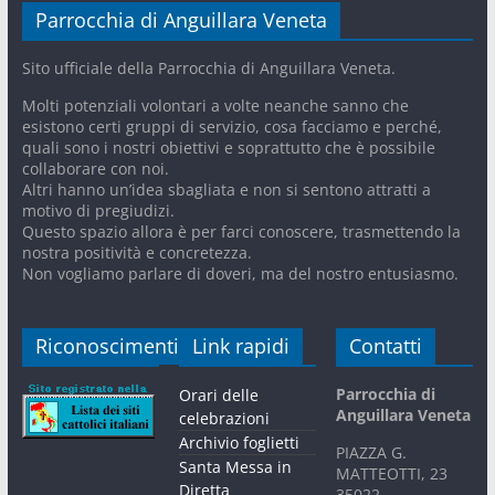
Parrocchia di Anguillara Veneta
Sito ufficiale della Parrocchia di Anguillara Veneta.
Molti potenziali volontari a volte neanche sanno che
esistono certi gruppi di servizio, cosa facciamo e perché,
quali sono i nostri obiettivi e soprattutto che è possibile
collaborare con noi.
Altri hanno un’idea sbagliata e non si sentono attratti a
motivo di pregiudizi.
Questo spazio allora è per farci conoscere, trasmettendo la
nostra positività e concretezza.
Non vogliamo parlare di doveri, ma del nostro entusiasmo.
Riconoscimenti
Link rapidi
Contatti
Parrocchia di
Orari delle
Anguillara Veneta
celebrazioni
Archivio foglietti
PIAZZA G.
Santa Messa in
MATTEOTTI, 23
Diretta
35022 –