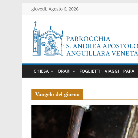
Salta
giovedì, Agosto 6, 2026
al
contenuto
Parrocchia
di
CHIESA
ORARI
FOGLIETTI
VIAGGI
PAPA
Anguillara
Veneta
Vangelo del giorno
Sito
ufficiale
della
parrocchia