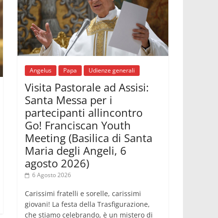
06.08.2026
Il Papa con i giovani ad Assisi:
costruire la civiltà dell'amore non
delle contrapposizioni
06.08.2026
Hiroshima e Nagasaki, 81 anni dopo.
Al via i "dieci giorni di preghiera per la
pace"
Angelus
Papa
Udienze generali
06.08.2026
Visita Pastorale ad Assisi:
Santa Maria degli Angeli, quando un
Santuario custodisce le origini
Santa Messa per i
06.08.2026
partecipanti allincontro
Libano, riprendono i colloqui di Roma
tra nuove tensioni e raid nel sud
Go! Franciscan Youth
Meeting (Basilica di Santa
Maria degli Angeli, 6
agosto 2026)
6 Agosto 2026
Carissimi fratelli e sorelle, carissimi
giovani! La festa della Trasfigurazione,
che stiamo celebrando, è un mistero di