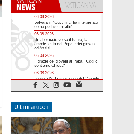
06.08.2026
Salvarani: "Guccini ci ha interpretato
come pochissimi altri"
06.08.2026
Un abbraccio verso il futuro, la
grande festa del Papa e dei giovani
ad Assisi
06.08.2026
Il grazie dei giovani al Papa: "Oggi ci
sentiamo Chiesa"
06.08.2026
Leone XIV: la rivoluzione del Vangelo
abbatte i muri che separano gli esseri
umani
06.08.2026
Fra Marco Vianelli: alla scuola di san
Francesco per imparare il Vangelo
Ultimi articoli
della pace
06.08.2026
Hiroshima, ad 81 anni dalla bomba
resta alto il richiamo al disarmo
mondiale