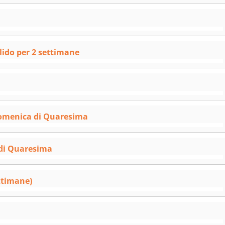
alido per 2 settimane
 Domenica di Quaresima
 di Quaresima
ttimane)