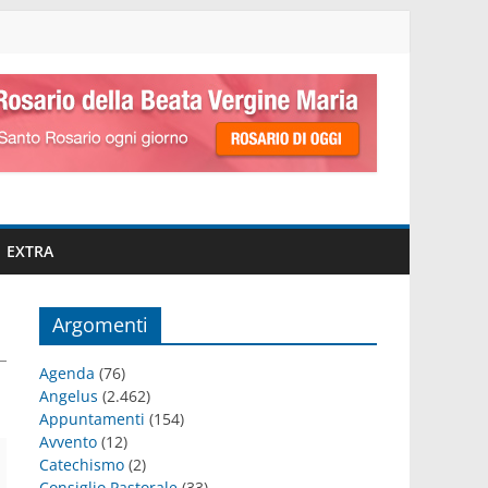
EXTRA
Argomenti
Agenda
(76)
Angelus
(2.462)
Appuntamenti
(154)
Avvento
(12)
Catechismo
(2)
Consiglio Pastorale
(33)