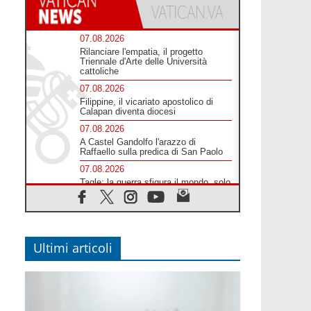
07.08.2026
Rilanciare l'empatia, il progetto
Triennale d'Arte delle Università
cattoliche
07.08.2026
Filippine, il vicariato apostolico di
Calapan diventa diocesi
07.08.2026
A Castel Gandolfo l'arazzo di
Raffaello sulla predica di San Paolo
07.08.2026
Tagle: la guerra sfigura il mondo, solo
la rivelazione di Dio lo trasfigura
07.08.2026
Il Papa in Francia, quattro giorni
intensi tra Chiesa, popolo e istituzioni
Ultimi articoli
07.08.2026
SIGNIS 2026, dare voce alle religiose
cattoliche nello spazio pubblico
07.08.2026
Honduras, gli sfollati invisibili di una