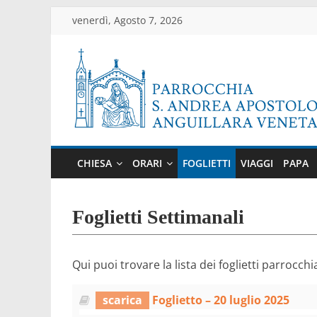
Salta
venerdì, Agosto 7, 2026
al
contenuto
Parrocchia
di
CHIESA
ORARI
FOGLIETTI
VIAGGI
PAPA
Anguillara
Veneta
Foglietti Settimanali
Sito
Qui puoi trovare la lista dei foglietti parrocchi
ufficiale
della
scarica
Foglietto – 20 luglio 2025
parrocchia