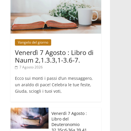
crisi dimenticata
07.08.2026
Italia, Antigone: carceri al limite della
sopravvivenza per caldo e
sovraffollamento
07.08.2026
Parolin conclude il viaggio in
Messico: "La pace inizia con
Vangelo del giorno
l'empatia per il dolore altrui"
07.08.2026
Venerdì 7 Agosto : Libro di
Uruguay, il presidente dei vescovi: la
Naum 2,1.3.3,1-3.6-7.
visita del Papa dono per tutto il
Paese
7 Agosto 2026
Ecco sui monti i passi d’un messaggero,
un araldo di pace! Celebra le tue feste,
Giuda, sciogli i tuoi voti,
Venerdì 7 Agosto :
Libro del
Deuteronomio
32,35cd-36a.39.41.