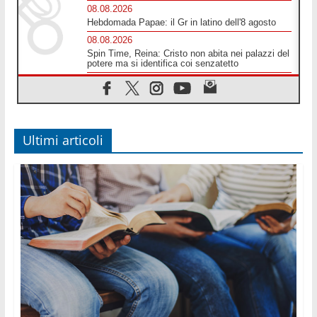
08.08.2026
Hebdomada Papae: il Gr in latino dell'8 agosto
08.08.2026
Spin Time, Reina: Cristo non abita nei palazzi del
potere ma si identifica coi senzatetto
08.08.2026
SIGNIS 2026, la comunicazione al servizio del
Vangelo
08.08.2026
Argentina, l'arcivescovo Colombo: "La visita del
Ultimi articoli
Papa messaggio di pace e dignità"
08.08.2026
Tonalestate 2026, i giovani sconfiggono la paura
08.08.2026
Marcinelle, 70 anni dopo istituita la Giornata
europea per le vittime sul lavoro
08.08.2026
Arabia Saudita, Turchia e Pakistan stringono una
nuova alleanza militare in Medio Oriente
08.08.2026
Il Papa in Perù, il cardinale Castillo: spinta
all'unità in mezzo alle sfide del Paese