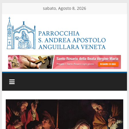
Salta
sabato, Agosto 8, 2026
al
contenuto
Parrocchia
di
Anguillara
Veneta
Sito
ufficiale
della
parrocchia