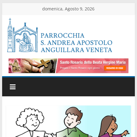
Salta
domenica, Agosto 9, 2026
al
contenuto
Parrocchia
di
Anguillara
Veneta
Sito
ufficiale
della
parrocchia