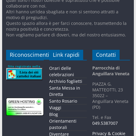
quali sono i nostri obiettivi e soprattutto che è possibile
collaborare con noi.
Altri hanno un’idea sbagliata e non si sentono attratti a
motivo di pregiudizi.
Questo spazio allora è per farci conoscere, trasmettendo la
nostra positività e concretezza.
Non vogliamo parlare di doveri, ma del nostro entusiasmo.
Riconoscimenti
Link rapidi
Contatti
Parrocchia di
Orari delle
Anguillara Veneta
celebrazioni
Archivio foglietti
PIAZZA G.
Santa Messa in
MATTEOTTI, 23
Diretta
35022 –
Santo Rosario
Anguillara Veneta
(PD)
Viaggi
Blog
Tel. e Fax
Orientamenti
049.5387007
pastorali
Privacy & Cookie
Diventare