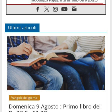
Hebdomada Papae: il Gr in latino dell'8 agosto
08.08.2026
Spin Time, Reina: Cristo non abita nei palazzi del
potere ma si identifica coi senzatetto
08.08.2026
SIGNIS 2026, la comunicazione al servizio del
Ultimi articoli
Vangelo
08.08.2026
Argentina, l'arcivescovo Colombo: "La visita del
Papa messaggio di pace e dignità"
08.08.2026
Tonalestate 2026, i giovani sconfiggono la paura
08.08.2026
Marcinelle, 70 anni dopo istituita la Giornata
europea per le vittime sul lavoro
08.08.2026
Arabia Saudita, Turchia e Pakistan stringono una
nuova alleanza militare in Medio Oriente
Vangelo del giorno
Domenica 9 Agosto : Primo libro dei