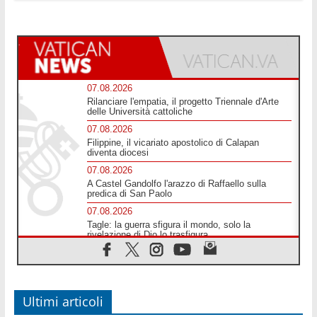
07.08.2026
Rilanciare l'empatia, il progetto Triennale d'Arte
delle Università cattoliche
07.08.2026
Filippine, il vicariato apostolico di Calapan
diventa diocesi
07.08.2026
A Castel Gandolfo l'arazzo di Raffaello sulla
predica di San Paolo
07.08.2026
Tagle: la guerra sfigura il mondo, solo la
rivelazione di Dio lo trasfigura
07.08.2026
Il Papa in Francia, quattro giorni intensi tra
Chiesa, popolo e istituzioni
07.08.2026
Ultimi articoli
SIGNIS 2026, dare voce alle religiose cattoliche
nello spazio pubblico