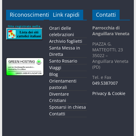
Riconoscimenti
Link rapidi
Contatti
Parrocchia di
Orari delle
Anguillara Veneta
celebrazioni
Archivio foglietti
PIAZZA G.
Santa Messa in
MATTEOTTI, 23
Diretta
35022 –
Santo Rosario
Anguillara Veneta
(PD)
Viaggi
Blog
Tel. e Fax
Orientamenti
049.5387007
pastorali
Privacy & Cookie
Diventare
Cristiani
Sposarsi in chiesa
Contatti