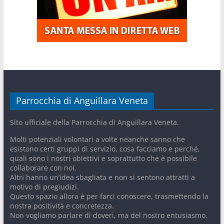
Parrocchia di Anguillara Veneta
Sito ufficiale della Parrocchia di Anguillara Veneta.
Molti potenziali volontari a volte neanche sanno che
esistono certi gruppi di servizio, cosa facciamo e perché,
quali sono i nostri obiettivi e soprattutto che è possibile
collaborare con noi.
Altri hanno un’idea sbagliata e non si sentono attratti a
motivo di pregiudizi.
Questo spazio allora è per farci conoscere, trasmettendo la
nostra positività e concretezza.
Non vogliamo parlare di doveri, ma del nostro entusiasmo.