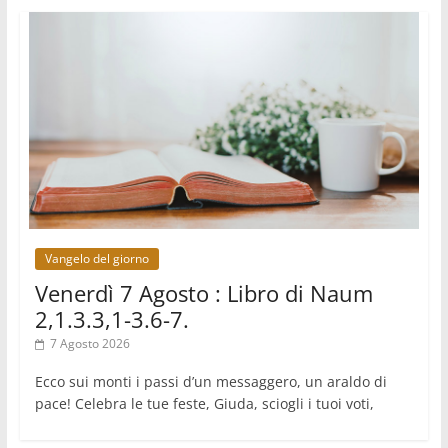
07.08.2026
Honduras, gli sfollati invisibili di una crisi
dimenticata
07.08.2026
Italia, Antigone: carceri al limite della
sopravvivenza per caldo e sovraffollamento
07.08.2026
Parolin conclude il viaggio in Messico: "La pace
inizia con l'empatia per il dolore altrui"
07.08.2026
Uruguay, il presidente dei vescovi: la visita del
Papa dono per tutto il Paese
Vangelo del giorno
Venerdì 7 Agosto : Libro di Naum
2,1.3.3,1-3.6-7.
7 Agosto 2026
Ecco sui monti i passi d’un messaggero, un araldo di
pace! Celebra le tue feste, Giuda, sciogli i tuoi voti,