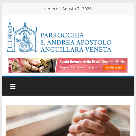
Salta
venerdì, Agosto 7, 2026
al
contenuto
Parrocchia
di
Anguillara
Veneta
Sito
ufficiale
della
parrocchia