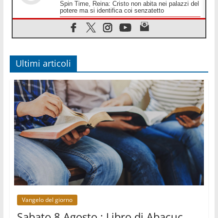
Spin Time, Reina: Cristo non abita nei palazzi del
potere ma si identifica coi senzatetto
08.08.2026
SIGNIS 2026, la comunicazione al servizio del
Vangelo
08.08.2026
Argentina, l'arcivescovo Colombo: "La visita del
Ultimi articoli
Papa messaggio di pace e dignità"
08.08.2026
Tonalestate 2026, i giovani sconfiggono la paura
08.08.2026
Marcinelle, 70 anni dopo istituita la Giornata
europea per le vittime sul lavoro
08.08.2026
Arabia Saudita, Turchia e Pakistan stringono una
nuova alleanza militare in Medio Oriente
08.08.2026
Il Papa in Perù, il cardinale Castillo: spinta
all'unità in mezzo alle sfide del Paese
Vangelo del giorno
Sabato 8 Agosto : Libro di Abacuc