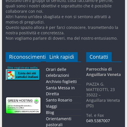
esistono certi gruppi di servizio, cosa facciamo e perché,
quali sono i nostri obiettivi e soprattutto che è possibile
collaborare con noi.
Altri hanno un’idea sbagliata e non si sentono attratti a
motivo di pregiudizi.
Questo spazio allora è per farci conoscere, trasmettendo la
nostra positività e concretezza.
Non vogliamo parlare di doveri, ma del nostro entusiasmo.
Riconoscimenti
Link rapidi
Contatti
Parrocchia di
Orari delle
Anguillara Veneta
celebrazioni
Archivio foglietti
PIAZZA G.
Santa Messa in
MATTEOTTI, 23
Diretta
35022 –
Santo Rosario
Anguillara Veneta
(PD)
Viaggi
Blog
Tel. e Fax
Orientamenti
049.5387007
pastorali