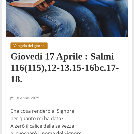
Vangelo del giorno
Giovedì 17 Aprile : Salmi
116(115),12-13.15-16bc.17-
18.
18 Aprile 2025
Che cosa renderò al Signore
per quanto mi ha dato?
Alzerò il calice della salvezza
e invocherò il nome del Signore.