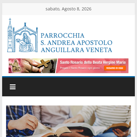
Salta
sabato, Agosto 8, 2026
al
contenuto
Parrocchia
di
Anguillara
Veneta
Sito
ufficiale
della
parrocchia