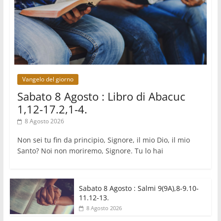
08.08.2026
Marcinelle, 70 anni dopo istituita la Giornata
europea per le vittime sul lavoro
08.08.2026
Arabia Saudita, Turchia e Pakistan stringono una
nuova alleanza militare in Medio Oriente
Vangelo del giorno
Sabato 8 Agosto : Libro di Abacuc
1,12-17.2,1-4.
8 Agosto 2026
Non sei tu fin da principio, Signore, il mio Dio, il mio
Santo? Noi non moriremo, Signore. Tu lo hai
Sabato 8 Agosto : Salmi 9(9A),8-9.10-
11.12-13.
8 Agosto 2026