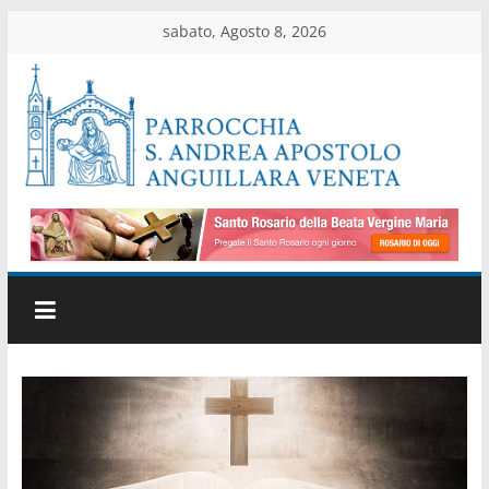
Salta
sabato, Agosto 8, 2026
al
contenuto
Parrocchia
di
Anguillara
Veneta
Sito
ufficiale
della
parrocchia