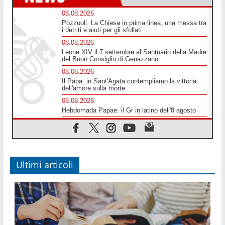
08.08.2026
Pozzuoli. La Chiesa in prima linea, una messa tra
i detriti e aiuti per gli sfollati
08.08.2026
Leone XIV il 7 settembre al Santuario della Madre
del Buon Consiglio di Genazzano
08.08.2026
Il Papa: in Sant'Agata contempliamo la vittoria
dell'amore sulla morte
08.08.2026
Hebdomada Papae: il Gr in latino dell'8 agosto
08.08.2026
Spin Time, Reina: Cristo non abita nei palazzi del
potere ma si identifica coi senzatetto
08.08.2026
SIGNIS 2026, la comunicazione al servizio del
Ultimi articoli
Vangelo
08.08.2026
Argentina, l'arcivescovo Colombo: "La visita del
Papa messaggio di pace e dignità"
08.08.2026
Tonalestate 2026, i giovani sconfiggono la paura