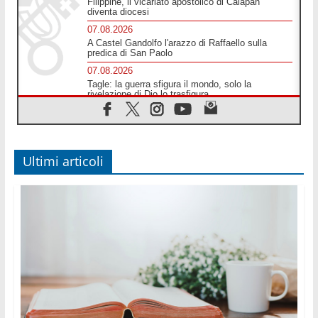
Filippine, il vicariato apostolico di Calapan
diventa diocesi
07.08.2026
A Castel Gandolfo l'arazzo di Raffaello sulla
predica di San Paolo
07.08.2026
Tagle: la guerra sfigura il mondo, solo la
rivelazione di Dio lo trasfigura
07.08.2026
Il Papa in Francia, quattro giorni intensi tra
Chiesa, popolo e istituzioni
07.08.2026
Ultimi articoli
SIGNIS 2026, dare voce alle religiose cattoliche
nello spazio pubblico
07.08.2026
Honduras, gli sfollati invisibili di una crisi
dimenticata
07.08.2026
Italia, Antigone: carceri al limite della
sopravvivenza per caldo e sovraffollamento
07.08.2026
Parolin conclude il viaggio in Messico: "La pace
inizia con l'empatia per il dolore altrui"
07.08.2026