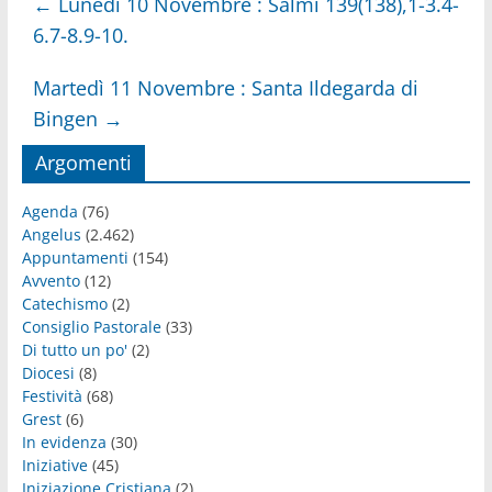
←
Lunedì 10 Novembre : Salmi 139(138),1-3.4-
6.7-8.9-10.
Martedì 11 Novembre : Santa Ildegarda di
Bingen
→
Argomenti
Agenda
(76)
Angelus
(2.462)
Appuntamenti
(154)
Avvento
(12)
Catechismo
(2)
Consiglio Pastorale
(33)
Di tutto un po'
(2)
Diocesi
(8)
Festività
(68)
Grest
(6)
In evidenza
(30)
Iniziative
(45)
Iniziazione Cristiana
(2)