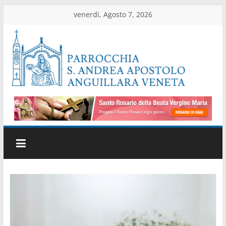
Salta
venerdì, Agosto 7, 2026
al
contenuto
Parrocchia
di
Anguillara
Veneta
Sito
ufficiale
della
parrocchia