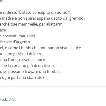
no;
cui si disse: “È stato concepito un uomo!”.
a madre e non spirai appena uscito dal grembo?
erché due mammelle, per allattarmi?
pace
no costruiti mausolei,
le case d’argento.
, o come i bimbi che non hanno visto la luce.
osano gli sfiniti di forze.
chi ha l’amarezza nel cuore,
 che la cercano più di un tesoro,
ono se possono trovare una tomba…
a ogni parte ha sbarrato?
-5.6.7-8.