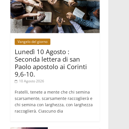
Indonesia, un dollaro per la
costruzione di 219 Chiese
09.08.2026
Il dialogo interreligioso, isola di
resistenza per rispondere alle paure
del mondo
09.08.2026
Vangelo del giorno
In Ciad nasce la rete dei media
cattolici
Lunedì 10 Agosto :
08.08.2026
Seconda lettera di san
Pozzuoli, la Chiesa in prima linea:
una Messa tra i detriti e aiuti per gli
Paolo apostolo ai Corinti
sfollati
9,6-10.
10 Agosto 2026
Fratelli, tenete a mente che chi semina
scarsamente, scarsamente raccoglierà e
chi semina con larghezza, con larghezza
raccoglierà. Ciascuno dia