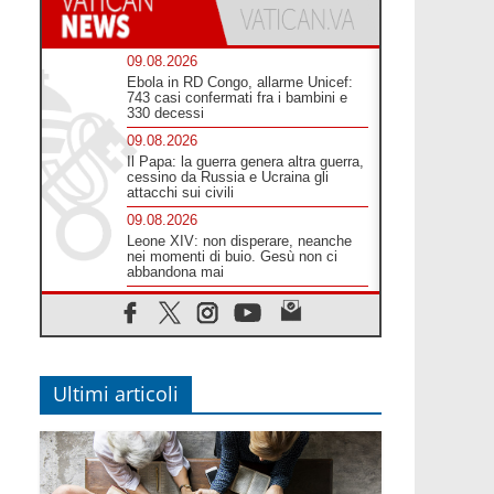
09.08.2026
Ebola in RD Congo, allarme Unicef:
743 casi confermati fra i bambini e
330 decessi
09.08.2026
Il Papa: la guerra genera altra guerra,
cessino da Russia e Ucraina gli
attacchi sui civili
09.08.2026
Leone XIV: non disperare, neanche
nei momenti di buio. Gesù non ci
abbandona mai
09.08.2026
Drammatica escalation del conflitto
tra Russia e Ucraina
09.08.2026
Tra Tolkien e Leone, un convegno su
Ultimi articoli
"l'uomo, il mezzo e l'algoritmo"
09.08.2026
Spagna, controlli alle frontiere per i
viaggiatori provenienti dall'Italia
09.08.2026