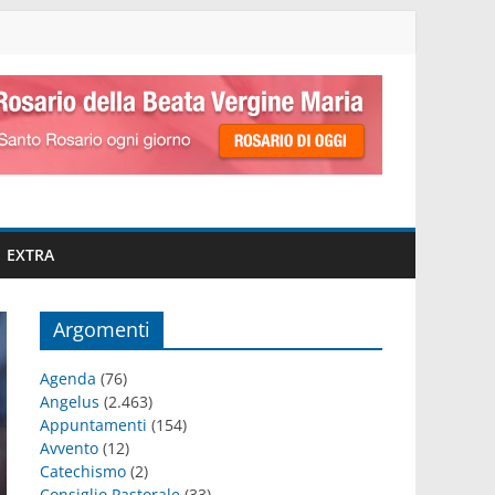
EXTRA
Argomenti
Agenda
(76)
Angelus
(2.463)
Appuntamenti
(154)
Avvento
(12)
Catechismo
(2)
Consiglio Pastorale
(33)