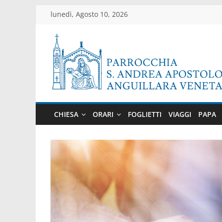
Salta
lunedì, Agosto 10, 2026
al
contenuto
Parrocchia
di
CHIESA
ORARI
FOGLIETTI
VIAGGI
PAPA
Anguillara
Veneta
Sito
ufficiale
della
parrocchia