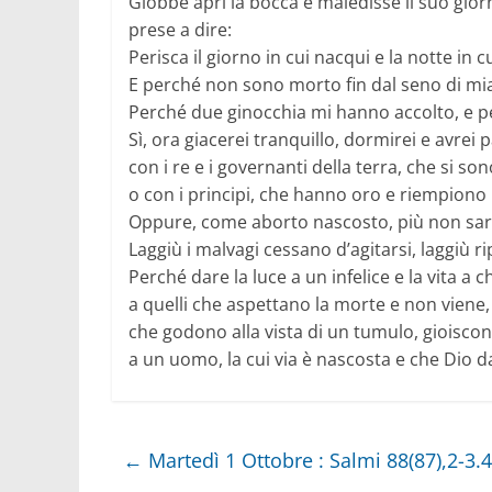
Giobbe aprì la bocca e maledisse il suo gior
prese a dire:
Perisca il giorno in cui nacqui e la notte in 
E perché non sono morto fin dal seno di mi
Perché due ginocchia mi hanno accolto, e p
Sì, ora giacerei tranquillo, dormirei e avrei 
con i re e i governanti della terra, che si so
o con i principi, che hanno oro e riempiono 
Oppure, come aborto nascosto, più non sarei
Laggiù i malvagi cessano d’agitarsi, laggiù rip
Perché dare la luce a un infelice e la vita a 
a quelli che aspettano la morte e non viene,
che godono alla vista di un tumulo, gioisc
a un uomo, la cui via è nascosta e che Dio d
←
Martedì 1 Ottobre : Salmi 88(87),2-3.4