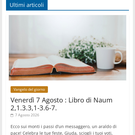
06.08.2026
Ultimi articoli
Leone XIV: la rivoluzione del Vangelo abbatte i
muri che separano gli esseri umani
06.08.2026
Fra Marco Vianelli: alla scuola di san Francesco
per imparare il Vangelo della pace
06.08.2026
Hiroshima, ad 81 anni dalla bomba resta alto il
richiamo al disarmo mondiale
06.08.2026
Il Papa con i giovani ad Assisi: costruire la civiltà
dell'amore non delle contrapposizioni
06.08.2026
Hiroshima e Nagasaki, 81 anni dopo. Al via i
"dieci giorni di preghiera per la pace"
Vangelo del giorno
Venerdì 7 Agosto : Libro di Naum
2,1.3.3,1-3.6-7.
7 Agosto 2026
Ecco sui monti i passi d’un messaggero, un araldo di
pace! Celebra le tue feste, Giuda, sciogli i tuoi voti,