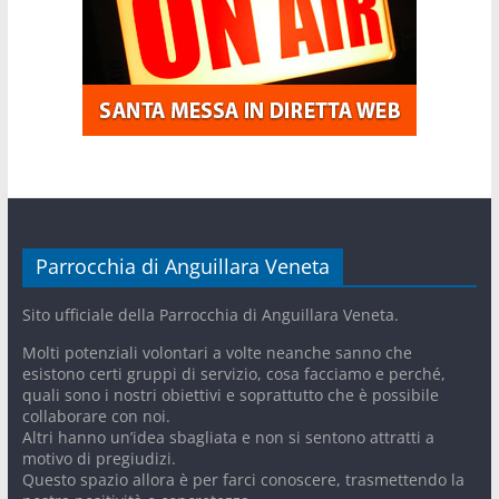
Parrocchia di Anguillara Veneta
Sito ufficiale della Parrocchia di Anguillara Veneta.
Molti potenziali volontari a volte neanche sanno che
esistono certi gruppi di servizio, cosa facciamo e perché,
quali sono i nostri obiettivi e soprattutto che è possibile
collaborare con noi.
Altri hanno un’idea sbagliata e non si sentono attratti a
motivo di pregiudizi.
Questo spazio allora è per farci conoscere, trasmettendo la