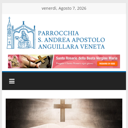
Salta
venerdì, Agosto 7, 2026
al
contenuto
Parrocchia
di
Anguillara
Veneta
Sito
ufficiale
della
parrocchia