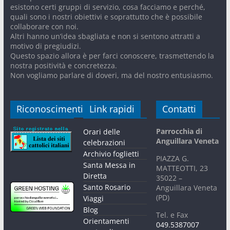
esistono certi gruppi di servizio, cosa facciamo e perché,
quali sono i nostri obiettivi e soprattutto che è possibile
collaborare con noi.
Altri hanno un’idea sbagliata e non si sentono attratti a
motivo di pregiudizi.
Questo spazio allora è per farci conoscere, trasmettendo la
nostra positività e concretezza.
Non vogliamo parlare di doveri, ma del nostro entusiasmo.
Riconoscimenti
Link rapidi
Contatti
Parrocchia di
Orari delle
Anguillara Veneta
celebrazioni
Archivio foglietti
PIAZZA G.
Santa Messa in
MATTEOTTI, 23
Diretta
35022 –
Santo Rosario
Anguillara Veneta
(PD)
Viaggi
Blog
Tel. e Fax
Orientamenti
049.5387007