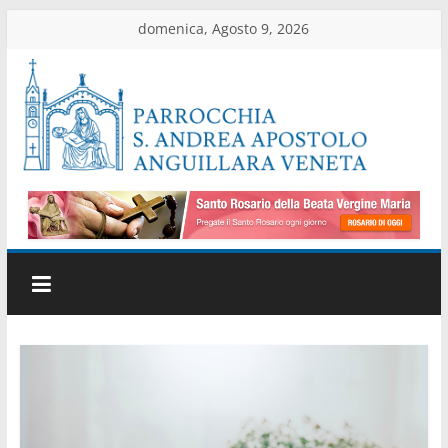
Salta
domenica, Agosto 9, 2026
al
contenuto
Parrocchia
di
Anguillara
Veneta
Sito
ufficiale
della
parrocchia