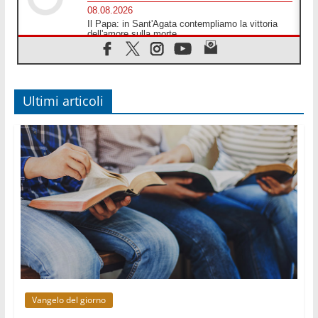
08.08.2026
Il Papa: in Sant'Agata contempliamo la vittoria
dell'amore sulla morte
08.08.2026
Hebdomada Papae: il Gr in latino dell'8 agosto
08.08.2026
Spin Time, Reina: Cristo non abita nei palazzi del
Ultimi articoli
potere ma si identifica coi senzatetto
08.08.2026
SIGNIS 2026, la comunicazione al servizio del
Vangelo
08.08.2026
Argentina, l'arcivescovo Colombo: "La visita del
Papa messaggio di pace e dignità"
08.08.2026
Tonalestate 2026, i giovani sconfiggono la paura
08.08.2026
Marcinelle, 70 anni dopo istituita la Giornata
europea per le vittime sul lavoro
Vangelo del giorno