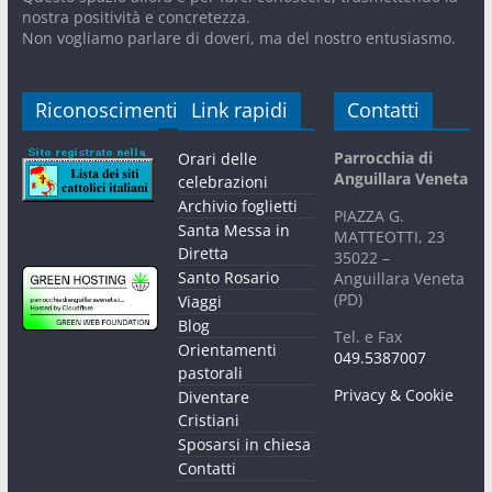
nostra positività e concretezza.
Non vogliamo parlare di doveri, ma del nostro entusiasmo.
Riconoscimenti
Link rapidi
Contatti
Parrocchia di
Orari delle
Anguillara Veneta
celebrazioni
Archivio foglietti
PIAZZA G.
Santa Messa in
MATTEOTTI, 23
Diretta
35022 –
Santo Rosario
Anguillara Veneta
(PD)
Viaggi
Blog
Tel. e Fax
Orientamenti
049.5387007
pastorali
Privacy & Cookie
Diventare
Cristiani
Sposarsi in chiesa
Contatti