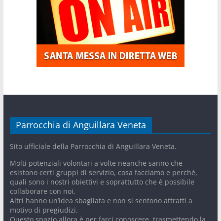
Parrocchia di Anguillara Veneta
Sito ufficiale della Parrocchia di Anguillara Veneta.
Molti potenziali volontari a volte neanche sanno che
esistono certi gruppi di servizio, cosa facciamo e perché,
quali sono i nostri obiettivi e soprattutto che è possibile
collaborare con noi.
Altri hanno un’idea sbagliata e non si sentono attratti a
motivo di pregiudizi.
Questo spazio allora è per farci conoscere, trasmettendo la