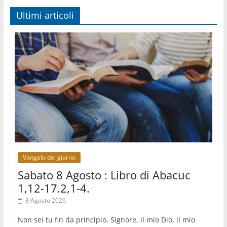
08.08.2026
Argentina, l'arcivescovo Colombo: "La visita del
Ultimi articoli
Papa messaggio di pace e dignità"
08.08.2026
Tonalestate 2026, i giovani sconfiggono la paura
08.08.2026
Marcinelle, 70 anni dopo istituita la Giornata
europea per le vittime sul lavoro
08.08.2026
Arabia Saudita, Turchia e Pakistan stringono una
nuova alleanza militare in Medio Oriente
08.08.2026
Il Papa in Perù, il cardinale Castillo: spinta
all'unità in mezzo alle sfide del Paese
Vangelo del giorno
Sabato 8 Agosto : Libro di Abacuc
1,12-17.2,1-4.
8 Agosto 2026
Non sei tu fin da principio, Signore, il mio Dio, il mio