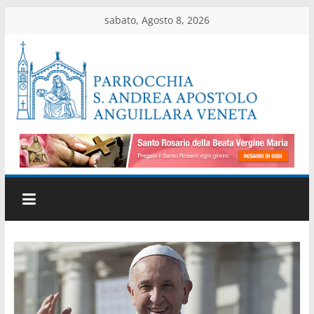
Salta
sabato, Agosto 8, 2026
al
contenuto
Parrocchia
di
Anguillara
Veneta
Sito
ufficiale
della
parrocchia