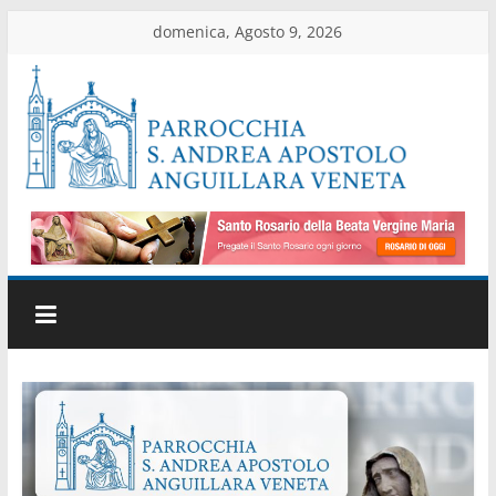
Salta
domenica, Agosto 9, 2026
al
contenuto
Parrocchia
di
Anguillara
Veneta
Sito
ufficiale
della
parrocchia