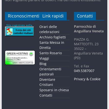
Riconoscimenti
Link rapidi
Contatti
Parrocchia di
Orari delle
Anguillara Veneta
celebrazioni
Archivio foglietti
PIAZZA G.
Santa Messa in
MATTEOTTI, 23
Diretta
35022 –
Santo Rosario
Anguillara Veneta
(PD)
Viaggi
Blog
Tel. e Fax
Orientamenti
049.5387007
pastorali
Privacy & Cookie
Diventare
Cristiani
Sposarsi in chiesa
Contatti