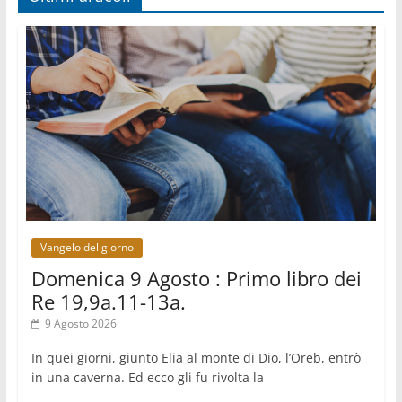
dell'amore sulla morte
08.08.2026
Hebdomada Papae: il Gr in latino dell'8 agosto
08.08.2026
Spin Time, Reina: Cristo non abita nei palazzi del
potere ma si identifica coi senzatetto
08.08.2026
SIGNIS 2026, la comunicazione al servizio del
Vangelo
08.08.2026
Argentina, l'arcivescovo Colombo: "La visita del
Papa messaggio di pace e dignità"
Vangelo del giorno
Domenica 9 Agosto : Primo libro dei
Re 19,9a.11-13a.
9 Agosto 2026
In quei giorni, giunto Elia al monte di Dio, l’Oreb, entrò
in una caverna. Ed ecco gli fu rivolta la