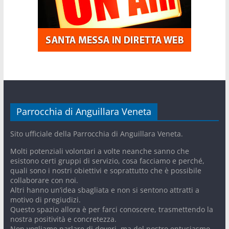
Parrocchia di Anguillara Veneta
Sito ufficiale della Parrocchia di Anguillara Veneta.
Molti potenziali volontari a volte neanche sanno che
esistono certi gruppi di servizio, cosa facciamo e perché,
quali sono i nostri obiettivi e soprattutto che è possibile
collaborare con noi.
Altri hanno un’idea sbagliata e non si sentono attratti a
motivo di pregiudizi.
Questo spazio allora è per farci conoscere, trasmettendo la
nostra positività e concretezza.
Non vogliamo parlare di doveri, ma del nostro entusiasmo.