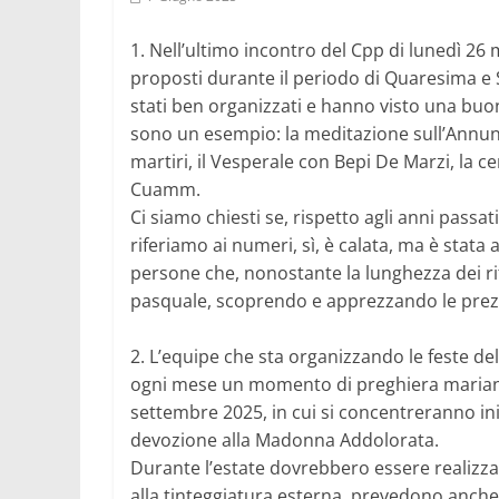
1. Nell’ultimo incontro del Cpp di lunedì 26 
proposti durante il periodo di Quaresima e S
stati ben organizzati e hanno visto una buo
sono un esempio: la meditazione sull’Annunci
martiri, il Vesperale con Bepi De Marzi, la 
Cuamm.
Ci siamo chiesti se, rispetto agli anni passat
riferiamo ai numeri, sì, è calata, ma è stata
persone che, nonostante la lunghezza dei ri
pasquale, scoprendo e apprezzando le prezios
2. L’equipe che sta organizzando le feste de
ogni mese un momento di preghiera mariano,
settembre 2025, in cui si concentreranno ini
devozione alla Madonna Addolorata.
Durante l’estate dovrebbero essere realizzati 
alla tinteggiatura esterna, prevedono anche 