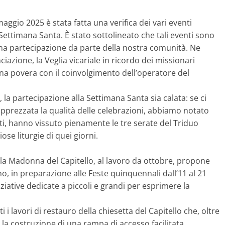
maggio 2025 è stata fatta una verifica dei vari eventi
ettimana Santa. È stato sottolineato che tali eventi sono
na partecipazione da parte della nostra comunità. Ne
azione, la Veglia vicariale in ricordo dei missionari
cena povera con il coinvolgimento dell’operatore del
i, la partecipazione alla Settimana Santa sia calata: se ci
 apprezzata la qualità delle celebrazioni, abbiamo notato
ti, hanno vissuto pienamente le tre serate del Triduo
e liturgie di quei giorni.
lla Madonna del Capitello, al lavoro da ottobre, propone
 in preparazione alle Feste quinquennali dall’11 al 21
ziative dedicate a piccoli e grandi per esprimere la
i lavori di restauro della chiesetta del Capitello che, oltre
la costruzione di una rampa di accesso facilitata.