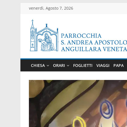
Salta
venerdì, Agosto 7, 2026
al
contenuto
Parrocchia
di
CHIESA
ORARI
FOGLIETTI
VIAGGI
PAPA
Anguillara
Veneta
Sito
ufficiale
della
parrocchia