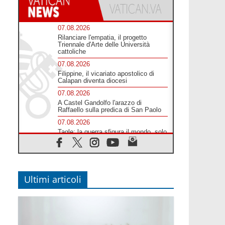
07.08.2026
Rilanciare l'empatia, il progetto
Triennale d'Arte delle Università
cattoliche
07.08.2026
Filippine, il vicariato apostolico di
Calapan diventa diocesi
07.08.2026
A Castel Gandolfo l'arazzo di
Raffaello sulla predica di San Paolo
07.08.2026
Tagle: la guerra sfigura il mondo, solo
la rivelazione di Dio lo trasfigura
07.08.2026
Il Papa in Francia, quattro giorni
intensi tra Chiesa, popolo e istituzioni
Ultimi articoli
07.08.2026
SIGNIS 2026, dare voce alle religiose
cattoliche nello spazio pubblico
07.08.2026
Honduras, gli sfollati invisibili di una