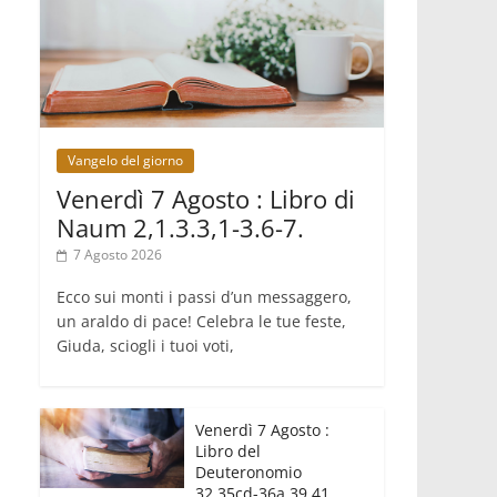
crisi dimenticata
07.08.2026
Italia, Antigone: carceri al limite della
sopravvivenza per caldo e
sovraffollamento
07.08.2026
Parolin conclude il viaggio in
Messico: "La pace inizia con
Vangelo del giorno
l'empatia per il dolore altrui"
07.08.2026
Venerdì 7 Agosto : Libro di
Uruguay, il presidente dei vescovi: la
Naum 2,1.3.3,1-3.6-7.
visita del Papa dono per tutto il
Paese
7 Agosto 2026
Ecco sui monti i passi d’un messaggero,
un araldo di pace! Celebra le tue feste,
Giuda, sciogli i tuoi voti,
Venerdì 7 Agosto :
Libro del
Deuteronomio
32,35cd-36a.39.41.