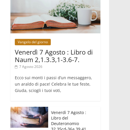
crisi dimenticata
07.08.2026
Italia, Antigone: carceri al limite della
sopravvivenza per caldo e
sovraffollamento
07.08.2026
Parolin conclude il viaggio in
Messico: "La pace inizia con
Vangelo del giorno
l'empatia per il dolore altrui"
07.08.2026
Venerdì 7 Agosto : Libro di
Uruguay, il presidente dei vescovi: la
Naum 2,1.3.3,1-3.6-7.
visita del Papa dono per tutto il
Paese
7 Agosto 2026
Ecco sui monti i passi d’un messaggero,
un araldo di pace! Celebra le tue feste,
Giuda, sciogli i tuoi voti,
Venerdì 7 Agosto :
Libro del
Deuteronomio
32,35cd-36a.39.41.