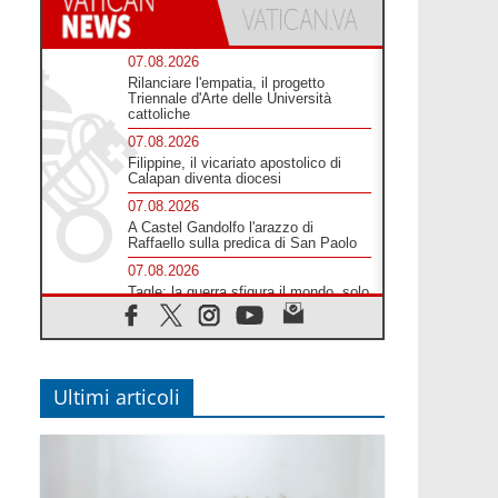
07.08.2026
Rilanciare l'empatia, il progetto
Triennale d'Arte delle Università
cattoliche
07.08.2026
Filippine, il vicariato apostolico di
Calapan diventa diocesi
07.08.2026
A Castel Gandolfo l'arazzo di
Raffaello sulla predica di San Paolo
07.08.2026
Tagle: la guerra sfigura il mondo, solo
la rivelazione di Dio lo trasfigura
07.08.2026
Il Papa in Francia, quattro giorni
intensi tra Chiesa, popolo e istituzioni
Ultimi articoli
07.08.2026
SIGNIS 2026, dare voce alle religiose
cattoliche nello spazio pubblico
07.08.2026
Honduras, gli sfollati invisibili di una