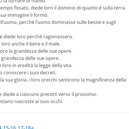
lo fa tornare di nuovo.
tempo fissato, diede loro il dominio di quanto è sulla terra.
a sua immagine li formò.
dell’uomo, perché l’uomo dominasse sulle bestie e sugli
re diede loro perché ragionassero.
ò loro anche il bene e il male.
loro la grandezza delle sue opere.
 grandezza delle sue opere.
loro in eredità la legge della vita.
ro conoscere i suoi decreti.
a sua gloria, i loro orecchi sentirono la magnificenza della
 e diede a ciascuno precetti verso il prossimo.
estano nascoste ai suoi occhi.
4.15-16.17-18a.