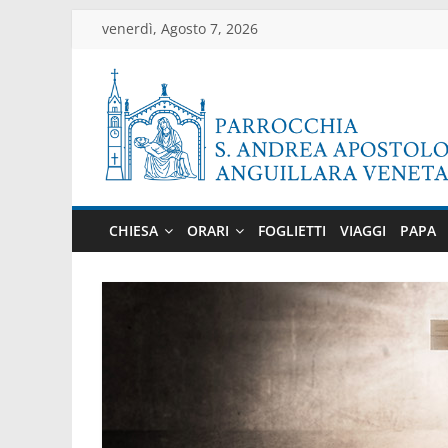
Salta
venerdì, Agosto 7, 2026
al
contenuto
Parrocchia
di
CHIESA
ORARI
FOGLIETTI
VIAGGI
PAPA
Anguillara
Veneta
Sito
ufficiale
della
parrocchia