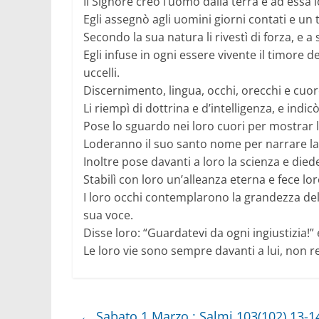
Il Signore creò l’uomo dalla terra e ad essa 
Egli assegnò agli uomini giorni contati e un 
Secondo la sua natura li rivestì di forza, e 
Egli infuse in ogni essere vivente il timore 
uccelli.
Discernimento, lingua, occhi, orecchi e cuo
Li riempì di dottrina e d’intelligenza, e indic
Pose lo sguardo nei loro cuori per mostrar 
Loderanno il suo santo nome per narrare la
Inoltre pose davanti a loro la scienza e diede 
Stabilì con loro un’alleanza eterna e fece lo
I loro occhi contemplarono la grandezza dell
sua voce.
Disse loro: “Guardatevi da ogni ingiustizia!”
Le loro vie sono sempre davanti a lui, non r
←
Sabato 1 Marzo : Salmi 103(102),13-1