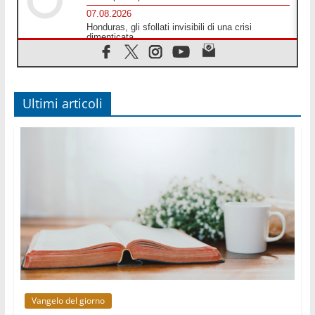
07.08.2026
Honduras, gli sfollati invisibili di una crisi
dimenticata
07.08.2026
Italia, Antigone: carceri al limite della
sopravvivenza per caldo e sovraffollamento
07.08.2026
Ultimi articoli
Parolin conclude il viaggio in Messico: "La pace
inizia con l'empatia per il dolore altrui"
07.08.2026
Uruguay, il presidente dei vescovi: la visita del
Papa dono per tutto il Paese
07.08.2026
Gaza, la strage dei bambini non si ferma: 300
morti in 300 giorni
07.08.2026
Medio Oriente, non c'è accordo tra Libano e
Israele
06.08.2026
Il responsabile del "Go! Franciscan Youth
Meeting": da Assisi uno sguardo nuovo
Vangelo del giorno