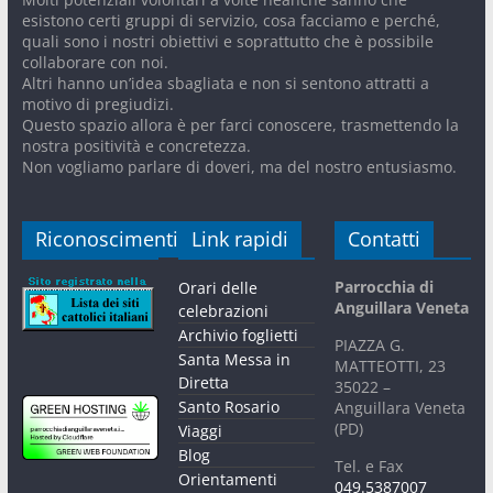
esistono certi gruppi di servizio, cosa facciamo e perché,
quali sono i nostri obiettivi e soprattutto che è possibile
collaborare con noi.
Altri hanno un’idea sbagliata e non si sentono attratti a
motivo di pregiudizi.
Questo spazio allora è per farci conoscere, trasmettendo la
nostra positività e concretezza.
Non vogliamo parlare di doveri, ma del nostro entusiasmo.
Riconoscimenti
Link rapidi
Contatti
Parrocchia di
Orari delle
Anguillara Veneta
celebrazioni
Archivio foglietti
PIAZZA G.
Santa Messa in
MATTEOTTI, 23
Diretta
35022 –
Santo Rosario
Anguillara Veneta
(PD)
Viaggi
Blog
Tel. e Fax
Orientamenti
049.5387007