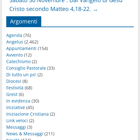
Sabato 30 Novembre : Dal Vangelo di Gesù
Cristo secondo Matteo 4,18-22.
→
Argomenti
Agenda
(76)
Angelus
(2.462)
Appuntamenti
(154)
Avvento
(12)
Catechismo
(2)
Consiglio Pastorale
(33)
Di tutto un po'
(2)
Diocesi
(8)
Festività
(68)
Grest
(6)
In evidenza
(30)
Iniziative
(45)
Iniziazione Cristiana
(2)
Link veloci
(2)
Messaggi
(3)
News & Messaggi
(211)