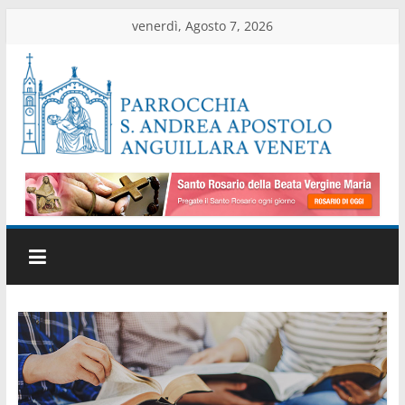
Salta
venerdì, Agosto 7, 2026
al
contenuto
Parrocchia
di
Anguillara
Veneta
Sito
ufficiale
della
parrocchia