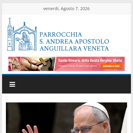
Salta
venerdì, Agosto 7, 2026
al
contenuto
Parrocchia
di
Anguillara
Veneta
Sito
ufficiale
della
parrocchia