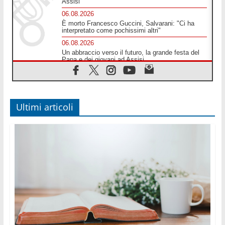
Assisi
06.08.2026
È morto Francesco Guccini, Salvarani: "Ci ha
interpretato come pochissimi altri"
06.08.2026
Un abbraccio verso il futuro, la grande festa del
Papa e dei giovani ad Assisi
06.08.2026
Il grazie dei giovani al Papa: "Oggi ci sentiamo
Chiesa"
06.08.2026
Ultimi articoli
Leone XIV: la rivoluzione del Vangelo abbatte i
muri che separano gli esseri umani
06.08.2026
Fra Marco Vianelli: alla scuola di san Francesco
per imparare il Vangelo della pace
06.08.2026
Hiroshima, ad 81 anni dalla bomba resta alto il
richiamo al disarmo mondiale
06.08.2026
Il Papa con i giovani ad Assisi: costruire la civiltà
dell'amore non delle contrapposizioni
06.08.2026