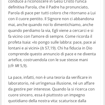
conduce a riconoscere in Gesù Cristo l’unica
definitiva Parola, che il Padre ha pronunciato,
Parola di pace per tutti coloro che ritornano a Lui
con il cuore pentito. Il Signore non ci abbandona
mai, anche quando noi lo dimentichiamo, anche
quando perdiamo la via, Egli viene a cercarci e si
fa vicino con l’amore di sempre. Come ricorda il
profeta Isaia: «Io pongo sulle labbra: pace, pace ai
lontani e ai vicini» (
Is
57,19). Chi ha fiducia in Dio
comprende questo annuncio di pace e ne diventa
artefice, costruendola con le sue stesse mani
(cfr
Mt
5,9).
La pace, infatti, non è una teoria da verificare in
laboratorio, né un’ingenua illusione, né un affare
da gestire per interesse. Quando la si ricerca con
cuore sincero, essa è piuttosto un impegno
quotidiano della nostra vita: scaturisce dalla