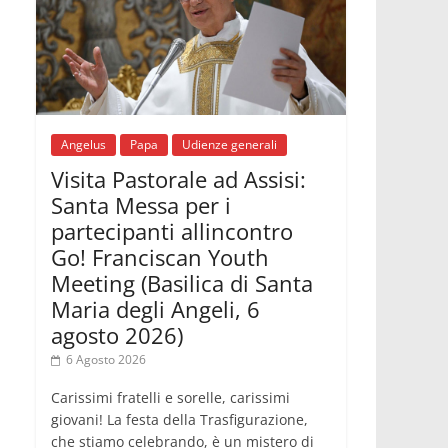
Fra Marco Vianelli: alla scuola di san
Francesco per imparare il Vangelo
della pace
06.08.2026
Hiroshima, ad 81 anni dalla bomba
resta alto il richiamo al disarmo
mondiale
06.08.2026
Angelus
Papa
Udienze generali
Il Papa con i giovani ad Assisi:
Visita Pastorale ad Assisi:
costruire la civiltà dell'amore non
delle contrapposizioni
Santa Messa per i
06.08.2026
partecipanti allincontro
Hiroshima e Nagasaki, 81 anni dopo.
Al via i "dieci giorni di preghiera per la
Go! Franciscan Youth
pace"
Meeting (Basilica di Santa
Maria degli Angeli, 6
agosto 2026)
6 Agosto 2026
Carissimi fratelli e sorelle, carissimi
giovani! La festa della Trasfigurazione,
che stiamo celebrando, è un mistero di