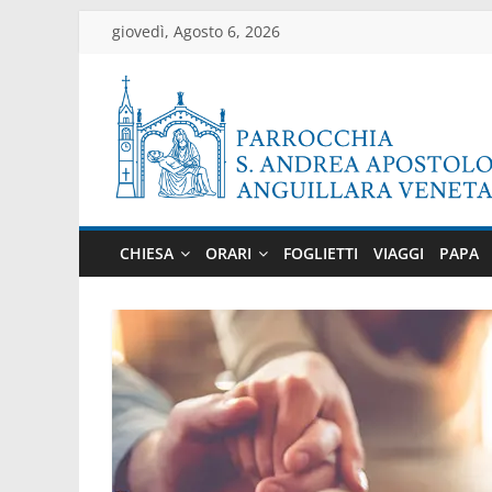
Salta
giovedì, Agosto 6, 2026
al
contenuto
Parrocchia
di
CHIESA
ORARI
FOGLIETTI
VIAGGI
PAPA
Anguillara
Veneta
Sito
ufficiale
della
parrocchia