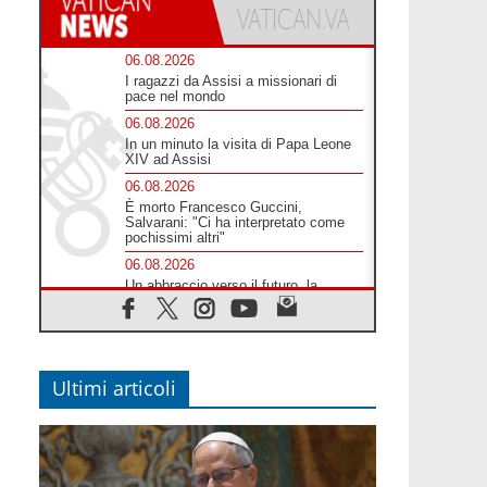
06.08.2026
I ragazzi da Assisi a missionari di
pace nel mondo
06.08.2026
In un minuto la visita di Papa Leone
XIV ad Assisi
06.08.2026
È morto Francesco Guccini,
Salvarani: "Ci ha interpretato come
pochissimi altri"
06.08.2026
Un abbraccio verso il futuro, la
grande festa del Papa e dei giovani
ad Assisi
06.08.2026
Il grazie dei giovani al Papa: "Oggi ci
sentiamo Chiesa"
Ultimi articoli
06.08.2026
Leone XIV: la rivoluzione del Vangelo
abbatte i muri che separano gli esseri
umani
06.08.2026