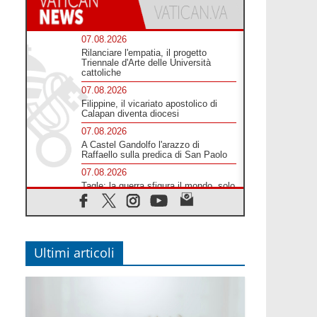
07.08.2026
Rilanciare l'empatia, il progetto
Triennale d'Arte delle Università
cattoliche
07.08.2026
Filippine, il vicariato apostolico di
Calapan diventa diocesi
07.08.2026
A Castel Gandolfo l'arazzo di
Raffaello sulla predica di San Paolo
07.08.2026
Tagle: la guerra sfigura il mondo, solo
la rivelazione di Dio lo trasfigura
07.08.2026
Il Papa in Francia, quattro giorni
intensi tra Chiesa, popolo e istituzioni
Ultimi articoli
07.08.2026
SIGNIS 2026, dare voce alle religiose
cattoliche nello spazio pubblico
07.08.2026
Honduras, gli sfollati invisibili di una