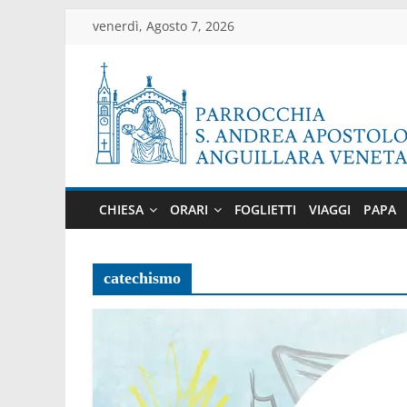
Salta
venerdì, Agosto 7, 2026
al
contenuto
Parrocchia
di
CHIESA
ORARI
FOGLIETTI
VIAGGI
PAPA
Anguillara
Veneta
catechismo
Sito
ufficiale
della
parrocchia