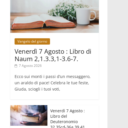
crisi dimenticata
07.08.2026
Italia, Antigone: carceri al limite della
sopravvivenza per caldo e
sovraffollamento
07.08.2026
Parolin conclude il viaggio in
Messico: "La pace inizia con
Vangelo del giorno
l'empatia per il dolore altrui"
07.08.2026
Venerdì 7 Agosto : Libro di
Uruguay, il presidente dei vescovi: la
Naum 2,1.3.3,1-3.6-7.
visita del Papa dono per tutto il
Paese
7 Agosto 2026
Ecco sui monti i passi d’un messaggero,
un araldo di pace! Celebra le tue feste,
Giuda, sciogli i tuoi voti,
Venerdì 7 Agosto :
Libro del
Deuteronomio
32,35cd-36a.39.41.