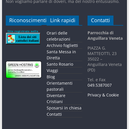
Non vogliamo parlare di doveri, ma del nostro entusiasmo.
Riconoscimenti
Link rapidi
Contatti
Parrocchia di
Orari delle
Anguillara Veneta
celebrazioni
Archivio foglietti
PIAZZA G.
Santa Messa in
MATTEOTTI, 23
Diretta
35022 –
Santo Rosario
Anguillara Veneta
(PD)
Viaggi
Blog
Tel. e Fax
Orientamenti
049.5387007
pastorali
Privacy & Cookie
Diventare
Cristiani
Sposarsi in chiesa
Contatti