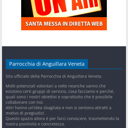
Parrocchia di Anguillara Veneta
Sito ufficiale della Parrocchia di Anguillara Veneta.
Molti potenziali volontari a volte neanche sanno che
esistono certi gruppi di servizio, cosa facciamo e perché,
quali sono i nostri obiettivi e soprattutto che è possibile
collaborare con noi.
Altri hanno un’idea sbagliata e non si sentono attratti a
motivo di pregiudizi.
Questo spazio allora è per farci conoscere, trasmettendo la
nostra positività e concretezza.