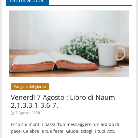
Ultimi articoli
SIGNIS 2026, dare voce alle religiose cattoliche
nello spazio pubblico
07.08.2026
Honduras, gli sfollati invisibili di una crisi
dimenticata
07.08.2026
Italia, Antigone: carceri al limite della
sopravvivenza per caldo e sovraffollamento
07.08.2026
Parolin conclude il viaggio in Messico: "La pace
inizia con l'empatia per il dolore altrui"
07.08.2026
Uruguay, il presidente dei vescovi: la visita del
Papa dono per tutto il Paese
Vangelo del giorno
Venerdì 7 Agosto : Libro di Naum
2,1.3.3,1-3.6-7.
7 Agosto 2026
Ecco sui monti i passi d’un messaggero, un araldo di
pace! Celebra le tue feste, Giuda, sciogli i tuoi voti,