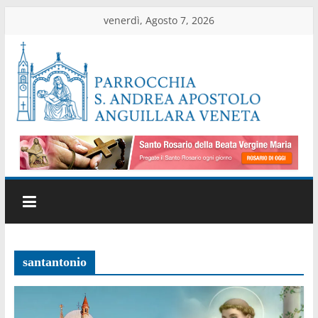
Salta
venerdì, Agosto 7, 2026
al
contenuto
Parrocchia
di
Anguillara
Veneta
Sito
santantonio
ufficiale
della
parrocchia