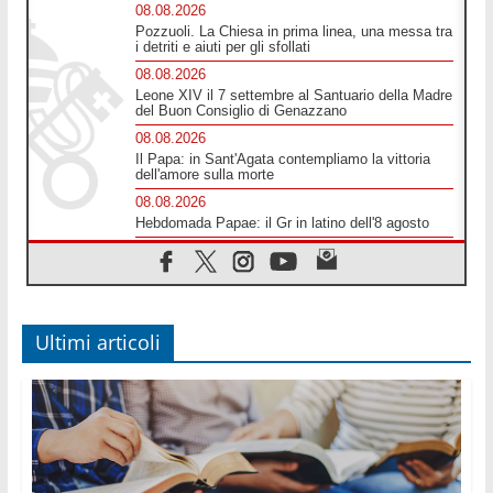
08.08.2026
Pozzuoli. La Chiesa in prima linea, una messa tra
i detriti e aiuti per gli sfollati
08.08.2026
Leone XIV il 7 settembre al Santuario della Madre
del Buon Consiglio di Genazzano
08.08.2026
Il Papa: in Sant'Agata contempliamo la vittoria
dell'amore sulla morte
08.08.2026
Hebdomada Papae: il Gr in latino dell'8 agosto
08.08.2026
Spin Time, Reina: Cristo non abita nei palazzi del
potere ma si identifica coi senzatetto
08.08.2026
SIGNIS 2026, la comunicazione al servizio del
Ultimi articoli
Vangelo
08.08.2026
Argentina, l'arcivescovo Colombo: "La visita del
Papa messaggio di pace e dignità"
08.08.2026
Tonalestate 2026, i giovani sconfiggono la paura
08.08.2026