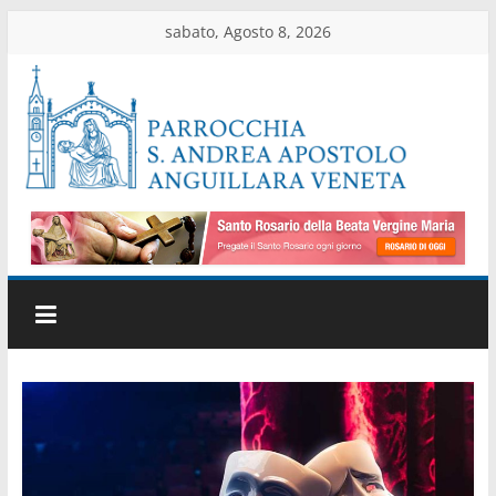
Salta
sabato, Agosto 8, 2026
al
contenuto
Parrocchia
di
Anguillara
Veneta
Sito
ufficiale
della
parrocchia