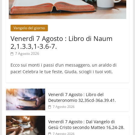
inizia con l'empatia per il dolore altrui"
07.08.2026
Uruguay, il presidente dei vescovi: la visita del
Papa dono per tutto il Paese
Vangelo del giorno
Venerdì 7 Agosto : Libro di Naum
2,1.3.3,1-3.6-7.
7 Agosto 2026
Ecco sui monti i passi d’un messaggero, un araldo di
pace! Celebra le tue feste, Giuda, sciogli i tuoi voti,
Venerdì 7 Agosto : Libro del
Deuteronomio 32,35cd-36a.39.41.
7 Agosto 2026
Venerdì 7 Agosto : Dal Vangelo di
Gesù Cristo secondo Matteo 16,24-28.
7 Agosto 2026