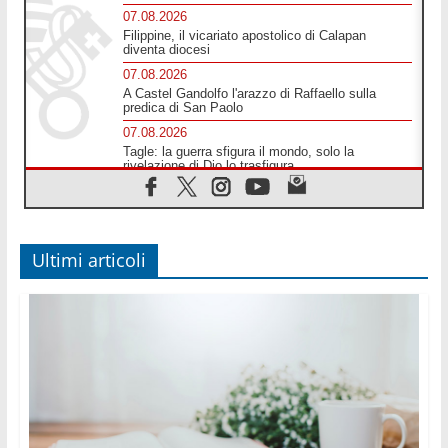
07.08.2026
Filippine, il vicariato apostolico di Calapan
diventa diocesi
07.08.2026
A Castel Gandolfo l'arazzo di Raffaello sulla
predica di San Paolo
07.08.2026
Tagle: la guerra sfigura il mondo, solo la
rivelazione di Dio lo trasfigura
07.08.2026
Il Papa in Francia, quattro giorni intensi tra
Chiesa, popolo e istituzioni
07.08.2026
Ultimi articoli
SIGNIS 2026, dare voce alle religiose cattoliche
nello spazio pubblico
07.08.2026
Honduras, gli sfollati invisibili di una crisi
dimenticata
07.08.2026
Italia, Antigone: carceri al limite della
sopravvivenza per caldo e sovraffollamento
07.08.2026
Parolin conclude il viaggio in Messico: "La pace