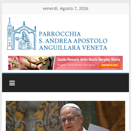
Salta
venerdì, Agosto 7, 2026
al
contenuto
Parrocchia
di
Anguillara
Veneta
Sito
ufficiale
della
parrocchia