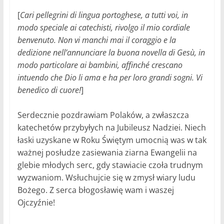
[
Cari pellegrini di lingua portoghese, a tutti voi, in
modo speciale ai catechisti, rivolgo il mio cordiale
benvenuto. Non vi manchi mai il coraggio e la
dedizione nell’annunciare la buona novella di Gesù, in
modo particolare ai bambini, affinché crescano
intuendo che Dio li ama e ha per loro grandi sogni. Vi
benedico di cuore!
]
Serdecznie pozdrawiam Polaków, a zwłaszcza
katechetów przybyłych na Jubileusz Nadziei. Niech
łaski uzyskane w Roku Świętym umocnią was w tak
ważnej posłudze zasiewania ziarna Ewangelii na
glebie młodych serc, gdy stawiacie czoła trudnym
wyzwaniom. Wsłuchujcie się w zmysł wiary ludu
Bożego. Z serca błogosławię wam i waszej
Ojczyźnie!