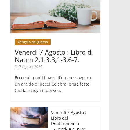
crisi dimenticata
07.08.2026
Italia, Antigone: carceri al limite della
sopravvivenza per caldo e
sovraffollamento
07.08.2026
Parolin conclude il viaggio in
Messico: "La pace inizia con
Vangelo del giorno
l'empatia per il dolore altrui"
07.08.2026
Venerdì 7 Agosto : Libro di
Uruguay, il presidente dei vescovi: la
Naum 2,1.3.3,1-3.6-7.
visita del Papa dono per tutto il
Paese
7 Agosto 2026
Ecco sui monti i passi d’un messaggero,
un araldo di pace! Celebra le tue feste,
Giuda, sciogli i tuoi voti,
Venerdì 7 Agosto :
Libro del
Deuteronomio
32,35cd-36a.39.41.