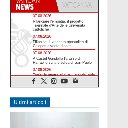
07.08.2026
Rilanciare l'empatia, il progetto
Triennale d'Arte delle Università
cattoliche
07.08.2026
Filippine, il vicariato apostolico di
Calapan diventa diocesi
07.08.2026
A Castel Gandolfo l'arazzo di
Raffaello sulla predica di San Paolo
07.08.2026
Tagle: la guerra sfigura il mondo, solo
la rivelazione di Dio lo trasfigura
07.08.2026
Il Papa in Francia, quattro giorni
intensi tra Chiesa, popolo e istituzioni
Ultimi articoli
07.08.2026
SIGNIS 2026, dare voce alle religiose
cattoliche nello spazio pubblico
07.08.2026
Honduras, gli sfollati invisibili di una