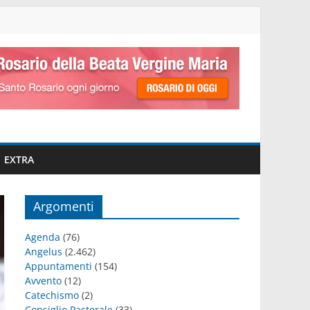
EXTRA
Argomenti
Agenda
(76)
Angelus
(2.462)
Appuntamenti
(154)
Avvento
(12)
Catechismo
(2)
Consiglio Pastorale
(33)