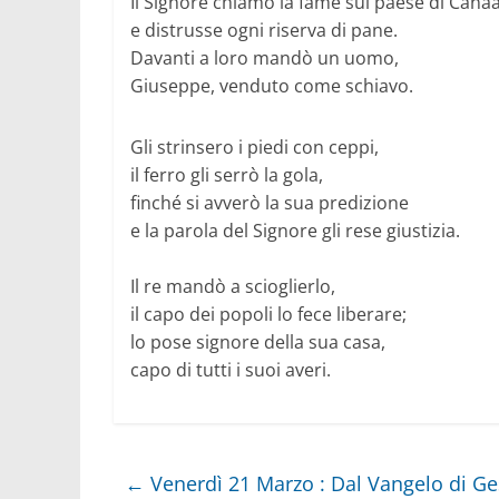
Il Signore chiamò la fame sul paese di Cana
e distrusse ogni riserva di pane.
Davanti a loro mandò un uomo,
Giuseppe, venduto come schiavo.
Gli strinsero i piedi con ceppi,
il ferro gli serrò la gola,
finché si avverò la sua predizione
e la parola del Signore gli rese giustizia.
Il re mandò a scioglierlo,
il capo dei popoli lo fece liberare;
lo pose signore della sua casa,
capo di tutti i suoi averi.
←
Venerdì 21 Marzo : Dal Vangelo di Ge