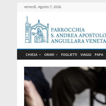
Salta
venerdì, Agosto 7, 2026
al
contenuto
Parrocchia
di
CHIESA
ORARI
FOGLIETTI
VIAGGI
PAPA
Anguillara
Veneta
Sito
ufficiale
della
parrocchia