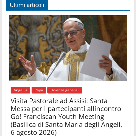
06.08.2026
Ultimi articoli
Il Papa con i giovani ad Assisi: costruire la civiltà
dell'amore non delle contrapposizioni
06.08.2026
Hiroshima e Nagasaki, 81 anni dopo. Al via i
"dieci giorni di preghiera per la pace"
06.08.2026
Santa Maria degli Angeli, quando un Santuario
custodisce le origini
06.08.2026
Libano, riprendono i colloqui di Roma tra nuove
tensioni e raid nel sud
06.08.2026
Medio Oriente, intesa tra Iran e Oman sullo
Stretto di Hormuz
Angelus
Papa
Udienze generali
Visita Pastorale ad Assisi: Santa
Messa per i partecipanti allincontro
Go! Franciscan Youth Meeting
(Basilica di Santa Maria degli Angeli,
6 agosto 2026)