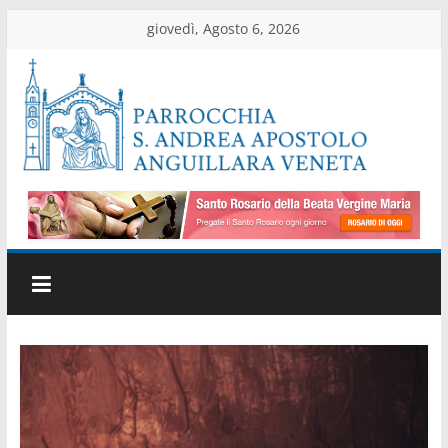
Salta
giovedì, Agosto 6, 2026
al
contenuto
Parrocchia
di
Anguillara
Veneta
Sito
ufficiale
della
parrocchia