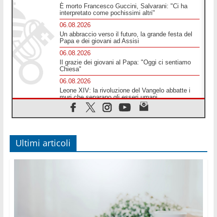
È morto Francesco Guccini, Salvarani: "Ci ha
interpretato come pochissimi altri"
06.08.2026
Un abbraccio verso il futuro, la grande festa del
Papa e dei giovani ad Assisi
06.08.2026
Il grazie dei giovani al Papa: "Oggi ci sentiamo
Chiesa"
06.08.2026
Leone XIV: la rivoluzione del Vangelo abbatte i
muri che separano gli esseri umani
06.08.2026
Fra Marco Vianelli: alla scuola di san Francesco
per imparare il Vangelo della pace
06.08.2026
Ultimi articoli
Hiroshima, ad 81 anni dalla bomba resta alto il
richiamo al disarmo mondiale
06.08.2026
Il Papa con i giovani ad Assisi: costruire la civiltà
dell'amore non delle contrapposizioni
06.08.2026
Hiroshima e Nagasaki, 81 anni dopo. Al via i
"dieci giorni di preghiera per la pace"