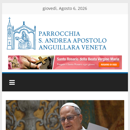
Salta
giovedì, Agosto 6, 2026
al
contenuto
Parrocchia
di
Anguillara
Veneta
Sito
ufficiale
della
parrocchia