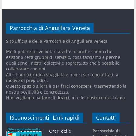
Parrocchia di Anguillara Veneta
Sito ufficiale della Parrocchia di Anguillara Veneta.
Molti potenziali volontari a volte neanche sanno che
esistono certi gruppi di servizio, cosa facciamo e perché,
quali sono i nostri obiettivi e soprattutto che è possibile
collaborare con noi.
Altri hanno un’idea sbagliata e non si sentono attratti a
motivo di pregiudizi.
Questo spazio allora è per farci conoscere, trasmettendo la
nostra positività e concretezza.
Non vogliamo parlare di doveri, ma del nostro entusiasmo.
Riconoscimenti
Link rapidi
Contatti
Parrocchia di
Orari delle