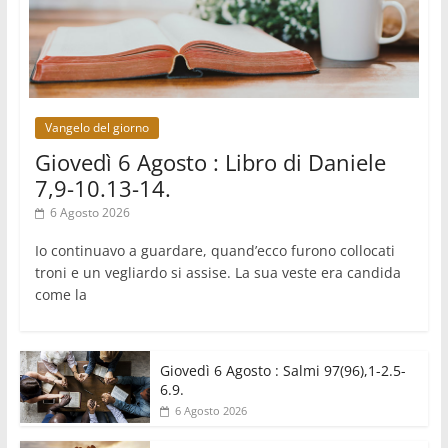
06.08.2026
Santa Maria degli Angeli, quando un Santuario
custodisce le origini
06.08.2026
Libano, riprendono i colloqui di Roma tra nuove
tensioni e raid nel sud
Vangelo del giorno
Giovedì 6 Agosto : Libro di Daniele
7,9-10.13-14.
6 Agosto 2026
Io continuavo a guardare, quand’ecco furono collocati
troni e un vegliardo si assise. La sua veste era candida
come la
Giovedì 6 Agosto : Salmi 97(96),1-2.5-
6.9.
6 Agosto 2026