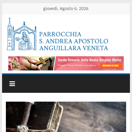
Salta
giovedì, Agosto 6, 2026
al
contenuto
Parrocchia
di
Anguillara
Veneta
Sito
ufficiale
della
parrocchia