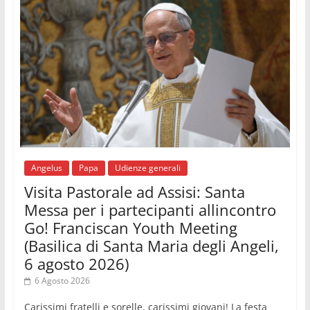
06.08.2026
Il Papa con i giovani ad Assisi: costruire la civiltà
dell'amore non delle contrapposizioni
06.08.2026
Hiroshima e Nagasaki, 81 anni dopo. Al via i
"dieci giorni di preghiera per la pace"
06.08.2026
Santa Maria degli Angeli, quando un Santuario
custodisce le origini
06.08.2026
Libano, riprendono i colloqui di Roma tra nuove
tensioni e raid nel sud
Angelus
Papa
Udienze generali
Visita Pastorale ad Assisi: Santa
Messa per i partecipanti allincontro
Go! Franciscan Youth Meeting
(Basilica di Santa Maria degli Angeli,
6 agosto 2026)
6 Agosto 2026
Carissimi fratelli e sorelle, carissimi giovani! La festa