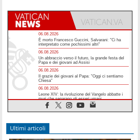
06.08.2026
È morto Francesco Guccini, Salvarani: "Ci ha
interpretato come pochissimi altri"
06.08.2026
Un abbraccio verso il futuro, la grande festa del
Papa e dei giovani ad Assisi
06.08.2026
Il grazie dei giovani al Papa: "Oggi ci sentiamo
Chiesa"
06.08.2026
Leone XIV: la rivoluzione del Vangelo abbatte i
muri che separano gli esseri umani
06.08.2026
Fra Marco Vianelli: alla scuola di san Francesco
per imparare il Vangelo della pace
06.08.2026
Ultimi articoli
Hiroshima, ad 81 anni dalla bomba resta alto il
richiamo al disarmo mondiale