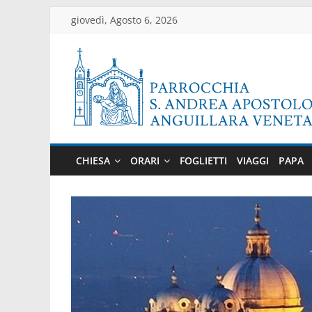
Salta
giovedì, Agosto 6, 2026
al
contenuto
Parrocchia
di
CHIESA
ORARI
FOGLIETTI
VIAGGI
PAPA
Anguillara
Veneta
Sito
ufficiale
della
parrocchia