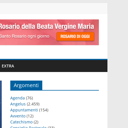
EXTRA
Argomenti
Agenda
(76)
Angelus
(2.459)
Appuntamenti
(154)
Avvento
(12)
Catechismo
(2)
Consiglio Pastorale
(33)