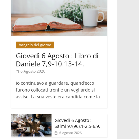
delle contrapposizioni
06.08.2026
Hiroshima e Nagasaki, 81 anni dopo.
Al via i "dieci giorni di preghiera per la
pace"
06.08.2026
Santa Maria degli Angeli, quando un
Santuario custodisce le origini
Vangelo del giorno
06.08.2026
Giovedì 6 Agosto : Libro di
Libano, riprendono i colloqui di Roma
tra nuove tensioni e raid nel sud
Daniele 7,9-10.13-14.
06.08.2026
6 Agosto 2026
Medio Oriente, intesa tra Iran e
Oman sullo Stretto di Hormuz
Io continuavo a guardare, quand’ecco
furono collocati troni e un vegliardo si
assise. La sua veste era candida come la
Giovedì 6 Agosto :
Salmi 97(96),1-2.5-6.9.
6 Agosto 2026