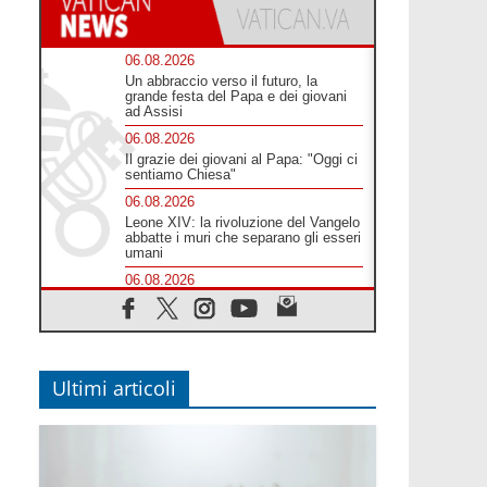
06.08.2026
Un abbraccio verso il futuro, la
grande festa del Papa e dei giovani
ad Assisi
06.08.2026
Il grazie dei giovani al Papa: "Oggi ci
sentiamo Chiesa"
06.08.2026
Leone XIV: la rivoluzione del Vangelo
abbatte i muri che separano gli esseri
umani
06.08.2026
Fra Marco Vianelli: alla scuola di san
Francesco per imparare il Vangelo
della pace
06.08.2026
Hiroshima, ad 81 anni dalla bomba
Ultimi articoli
resta alto il richiamo al disarmo
mondiale
06.08.2026
Il Papa con i giovani ad Assisi:
costruire la civiltà dell'amore non