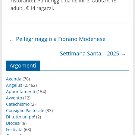
ristorante). Pomeriggio da definire. Quota € 18
adulti, € 14 ragazzi.
←
Pellegrinaggio a Fiorano Modenese
Settimana Santa – 2025
→
Argomenti
Agenda
(76)
Angelus
(2.462)
Appuntamenti
(154)
Avvento
(12)
Catechismo
(2)
Consiglio Pastorale
(33)
Di tutto un po'
(2)
Diocesi
(8)
Festività
(68)