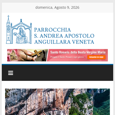
Salta
domenica, Agosto 9, 2026
al
contenuto
Parrocchia
di
Anguillara
Veneta
Sito
ufficiale
della
parrocchia