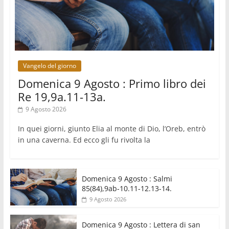
Marcinelle, 70 anni dopo istituita la Giornata
europea per le vittime sul lavoro
08.08.2026
Arabia Saudita, Turchia e Pakistan stringono una
nuova alleanza militare in Medio Oriente
Vangelo del giorno
Domenica 9 Agosto : Primo libro dei
Re 19,9a.11-13a.
9 Agosto 2026
In quei giorni, giunto Elia al monte di Dio, l’Oreb, entrò
in una caverna. Ed ecco gli fu rivolta la
Domenica 9 Agosto : Salmi
85(84),9ab-10.11-12.13-14.
9 Agosto 2026
Domenica 9 Agosto : Lettera di san