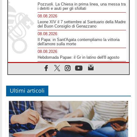
Pozzuoli. La Chiesa in prima linea, una messa tra
i detriti e aiuti per gli sfollati
08.08.2026
Leone XIV il 7 settembre al Santuario della Madre
del Buon Consiglio di Genazzano
08.08.2026
Il Papa: in Sant'Agata contempliamo la vittoria
dell'amore sulla morte
08.08.2026
Hebdomada Papae: il Gr in latino dell'8 agosto
08.08.2026
Spin Time, Reina: Cristo non abita nei palazzi del
potere ma si identifica coi senzatetto
08.08.2026
SIGNIS 2026, la comunicazione al servizio del
Ultimi articoli
Vangelo
08.08.2026
Argentina, l'arcivescovo Colombo: "La visita del
Papa messaggio di pace e dignità"
08.08.2026
Tonalestate 2026, i giovani sconfiggono la paura
08.08.2026