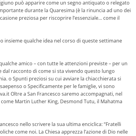
 digiuno può apparire come un segno antiquato o relegato
mportante durante la Quaresima (è la rinuncia ad uno dei
ccasione preziosa per riscoprire l’essenziale… come il
mo insieme qualche idea nel corso di queste settimane
qualche amico – con tutte le attenzioni previste – per un
e dal racconto di come si sta vivendo questo lungo
a. o Spunti preziosi su cui avviare la chiacchierata si
saepenso o Specificamente per le famiglie, vi sono
ova.it Oltre a San Francesco saremo accompagnati, nel
lli come Martin Luther King, Desmond Tutu, il Mahatma
cesco nello scrivere la sua ultima enciclica: “Fratelli
toliche come noi. La Chiesa apprezza l’azione di Dio nelle