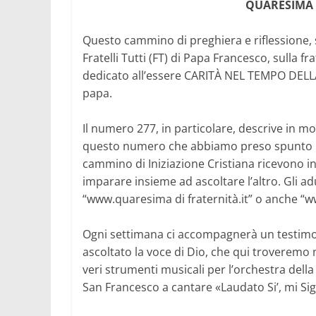
QUARESIMA 2
Questo cammino di preghiera e riflessione, s
Fratelli Tutti (FT) di Papa Francesco, sulla fr
dedicato all’essere CARITÀ NEL TEMPO DELLA F
papa.
Il numero 277, in particolare, descrive in m
questo numero che abbiamo preso spunto per
cammino di Iniziazione Cristiana ricevono i
imparare insieme ad ascoltare l’altro. Gli ad
“www.quaresima di fraternità.it” o anche “w
Ogni settimana ci accompagnerà un testimone
ascoltato la voce di Dio, che qui troveremo 
veri strumenti musicali per l’orchestra della
San Francesco a cantare «Laudato Si’, mi Sign