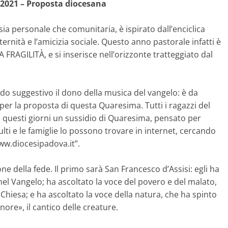
021 – Proposta diocesana
ia personale che comunitaria, è ispirato dall’enciclica
aternità e l’amicizia sociale. Questo anno pastorale infatti è
RAGILITÀ, e si inserisce nell’orizzonte tratteggiato dal
odo suggestivo il dono della musica del vangelo: è da
 la proposta di questa Quaresima. Tutti i ragazzi del
n questi giorni un sussidio di Quaresima, pensato per
ulti e le famiglie lo possono trovare in internet, cercando
ww.diocesipadova.it”.
 della fede. Il primo sarà San Francesco d’Assisi: egli ha
nel Vangelo; ha ascoltato la voce del povero e del malato,
 Chiesa; e ha ascoltato la voce della natura, che ha spinto
ore», il cantico delle creature.