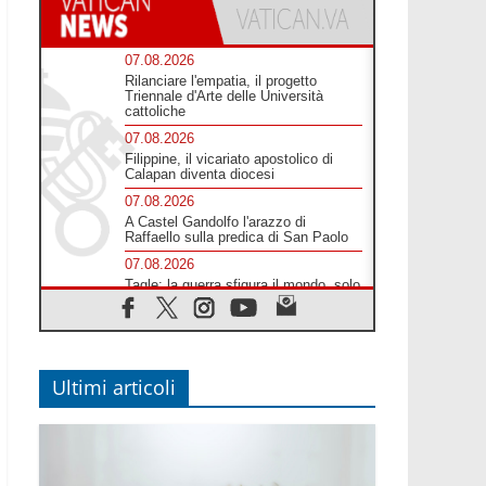
07.08.2026
Rilanciare l'empatia, il progetto
Triennale d'Arte delle Università
cattoliche
07.08.2026
Filippine, il vicariato apostolico di
Calapan diventa diocesi
07.08.2026
A Castel Gandolfo l'arazzo di
Raffaello sulla predica di San Paolo
07.08.2026
Tagle: la guerra sfigura il mondo, solo
la rivelazione di Dio lo trasfigura
07.08.2026
Il Papa in Francia, quattro giorni
intensi tra Chiesa, popolo e istituzioni
Ultimi articoli
07.08.2026
SIGNIS 2026, dare voce alle religiose
cattoliche nello spazio pubblico
07.08.2026
Honduras, gli sfollati invisibili di una