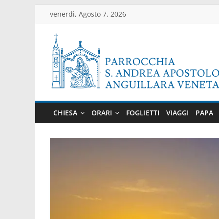
Salta
venerdì, Agosto 7, 2026
al
contenuto
Parrocchia
di
CHIESA
ORARI
FOGLIETTI
VIAGGI
PAPA
Anguillara
Veneta
Sito
ufficiale
della
parrocchia