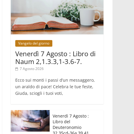
crisi dimenticata
07.08.2026
Italia, Antigone: carceri al limite della
sopravvivenza per caldo e
sovraffollamento
07.08.2026
Parolin conclude il viaggio in
Messico: "La pace inizia con
Vangelo del giorno
l'empatia per il dolore altrui"
07.08.2026
Venerdì 7 Agosto : Libro di
Uruguay, il presidente dei vescovi: la
Naum 2,1.3.3,1-3.6-7.
visita del Papa dono per tutto il
Paese
7 Agosto 2026
Ecco sui monti i passi d’un messaggero,
un araldo di pace! Celebra le tue feste,
Giuda, sciogli i tuoi voti,
Venerdì 7 Agosto :
Libro del
Deuteronomio
32,35cd-36a.39.41.